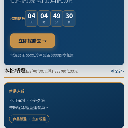
任3件折30元,滿1,333再折133元
04
04
49
29
檔期倒數
天
時
分
秒
立即採購去 →
常溫品滿 $599,冷凍品滿 $999即享免運
本檔精選
任3件折30元,滿1,333再折133元
看全部 ›
策展人語
不用備料、不必久等
美味從冰箱直達餐桌。
良品嚴選 · 主廚親選