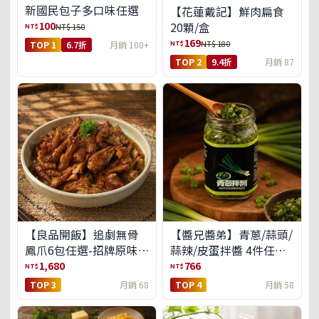
新國民包子多口味任選
【花蓮戴記】鮮肉扁食
100
20顆/盒
NT$
NT$ 150
169
NT$
NT$ 180
TOP 1
6.7折
月銷 100+
TOP 2
9.4折
月銷 87
【良品開飯】追劇無骨
【醬兄醬弟】青蔥/蒜頭/
鳳爪6包任選-招牌原味/
蒜辣/皮蛋拌醬 4件任選
濃濃蒜香/過癮麻辣(免運
(免運組)
1,680
766
NT$
NT$
組)
TOP 3
月銷 68
TOP 4
月銷 58