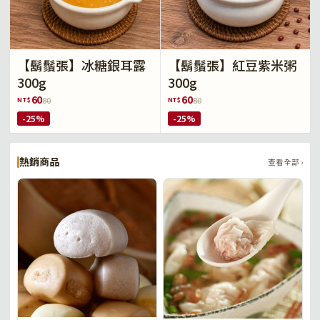
【鬍鬚張】冰糖銀耳露
【鬍鬚張】紅豆紫米粥
300g
300g
60
60
NT$
NT$
80
80
-25%
-25%
熱銷商品
查看全部 ›