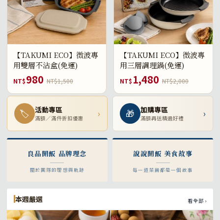
【TAKUMI ECO】微波專
【TAKUMI ECO】微波專
用雙層不沾盒(免運)
用三層調理鍋(免運)
980
1,480
NT$
NT$1,500
NT$
NT$2,000
活動專區
加購專區
🏷
›
🎁
›
滿額／滿件折扣優惠
滿額再送精選好禮
良品開飯 品牌理念
說說開飯 美食故事
關於團隊的理想與軌跡
每一道菜餚都是一個故事
本週嚴選
看全部 ›