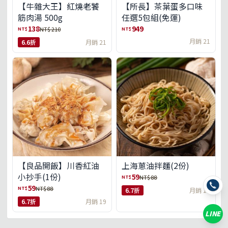
【牛雜大王】紅燒老饕
【所長】茶葉蛋多口味
筋肉湯 500g
任選5包組(免運)
138
949
NT$
NT$
NT$ 210
月銷 21
6.6折
月銷 21
【良品開飯】川香紅油
上海蔥油拌麵(2份)
小抄手(1份)
59
NT$
NT$ 88
59
NT$
NT$ 88
6.7折
月銷 18
6.7折
月銷 19
LINE