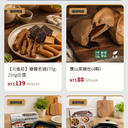
檔期精選
檔期精選
【元進莊】糖醬老滷170g-
寶山黑糖包(4顆)
210g任選
88
NT$
NT$128
139
NT$
NT$199
檔期精選
檔期精選