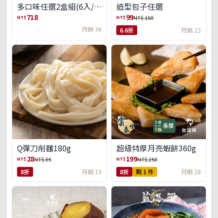
多口味任選2盒組(6入/
造型包子任選
盒)(免運)
718
99
NT$
NT$
NT$ 150
月銷 36
6.6折
月銷 23
Q彈刀削麵180g
超級特厚月亮蝦餅360g
28
199
NT$
NT$
NT$ 35
NT$ 250
8折
月銷 10
8折
剩 1 件
月銷 28