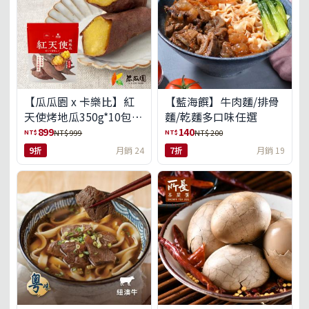
【瓜瓜園 x 卡樂比】紅
【藍海饌】牛肉麵/排骨
天使烤地瓜350g*10包
麵/乾麵多口味任選
(免運組)
899
140
NT$
NT$
NT$ 999
NT$ 200
9折
月銷 24
7折
月銷 19