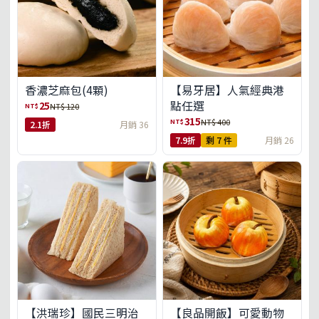
【易牙居】人氣經典港
香濃芝麻包(4顆)
點任選
25
NT$
NT$ 120
315
NT$
NT$ 400
2.1折
月銷 36
7.9折
剩 7 件
月銷 26
【洪瑞珍】國民三明治
【良品開飯】可愛動物