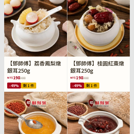
【鄧師傅】荔香鳳梨燉
【鄧師傅】桂圓紅棗燉
銀耳250g
銀耳250g
198
198
NT$
NT$
388
388
-49%
剩 1 件
-49%
剩 1 件