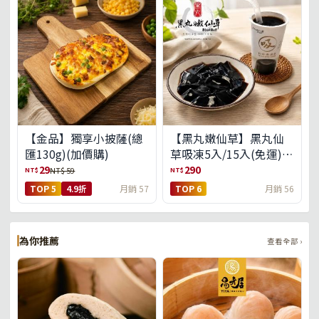
【金品】獨享小披薩(總
【黑丸嫩仙草】黑丸仙
匯130g)(加價購)
草吸凍5入/15入(免運)
(預購中8/14出貨)
29
290
NT$
NT$
NT$ 59
TOP 5
4.9折
月銷 57
TOP 6
月銷 56
為你推薦
查看全部 ›