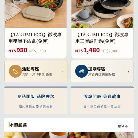
【TAKUMI ECO】微波專
【TAKUMI ECO】微波專
用雙層不沾盒(免運)
用三層調理鍋(免運)
980
1,480
NT$
NT$1,500
NT$
NT$2,000
活動專區
加購專區
🏷
›
🎁
›
滿額／滿件折扣優惠
滿額再送精選好禮
良品開飯 品牌理念
說說開飯 美食故事
關於團隊的理想與軌跡
每一道菜餚都是一個故事
本週嚴選
看全部 ›