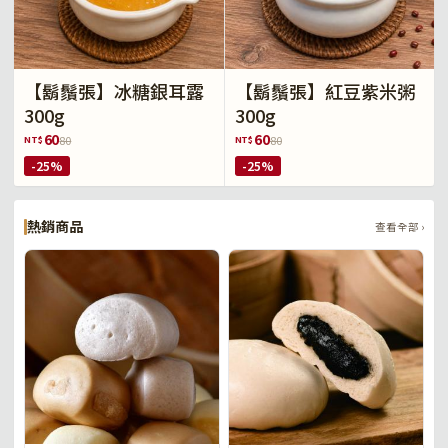
【鬍鬚張】冰糖銀耳露
【鬍鬚張】紅豆紫米粥
300g
300g
60
60
NT$
NT$
80
80
-25%
-25%
熱銷商品
查看全部 ›