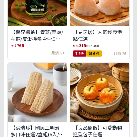
【醬兄醬弟】青蔥/蒜頭/
【易牙居】人氣經典港
蒜辣/皮蛋拌醬 4件任選
點任選
(免運組)
766
315
NT$
NT$
NT$ 400
月銷 53
7.9折
剩 6 件
月銷 26
【洪瑞珍】國民三明治
【良品開飯】可愛動物
多口味任選2盒組(6入/
造型包子任選