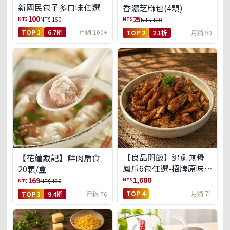
新國民包子多口味任選
香濃芝麻包(4顆)
100
25
NT$
NT$
NT$ 150
NT$ 120
TOP 1
6.7折
月銷 100+
TOP 2
2.1折
月銷 90
【良品開飯】追劇無骨
【花蓮戴記】鮮肉扁食
鳳爪6包任選-招牌原味/
20顆/盒
濃濃蒜香/過癮麻辣(免運
1,680
169
NT$
NT$
NT$ 180
組)
TOP 4
月銷 71
TOP 3
9.4折
月銷 76