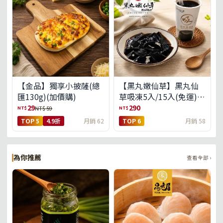
【金品】獨享小披薩(總
【黑丸嫩仙草】黑丸仙
匯130g)(加價購)
草吸凍5入/15入(免運)
(預購中8/14出貨)
29
290
NT$
NT$
NT$ 59
TOP 5
4.9折
月銷 62
TOP 6
月銷 58
為你推薦
查看全部 ›