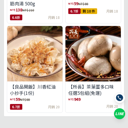
筋肉湯 500g
59
NT$
NT$ 88
138
NT$
NT$ 210
6.7折
剩 10 件
月銷 18
6.6折
月銷 18
【良品開飯】川香紅油
【所長】茶葉蛋多口味
小抄手(1份)
任選5包組(免運)
59
949
NT$
NT$
NT$ 88
月銷 20
6.7折
月銷 20
LINE