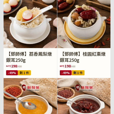
【鄧師傅】荔香鳳梨燉
【鄧師傅】桂圓紅棗燉
銀耳250g
銀耳250g
198
198
NT$
NT$
388
388
-49%
剩 1 件
-49%
剩 1 件