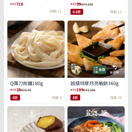
盒)(免運)
718
99
NT$
NT$
NT$ 150
月銷 31
6.6折
月銷 23
Q彈刀削麵180g
超級特厚月亮蝦餅360g
28
199
NT$
NT$
NT$ 35
NT$ 250
8折
月銷 4
8折
月銷 28