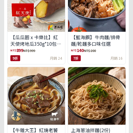
【瓜瓜園 x 卡樂比】紅
【藍海饌】牛肉麵/排骨
天使烤地瓜350g*10包
麵/乾麵多口味任選
(免運組)
899
140
NT$
NT$
NT$ 999
NT$ 200
9折
月銷 24
7折
月銷 16
【牛雜大王】紅燒老饕
上海蔥油拌麵(2份)