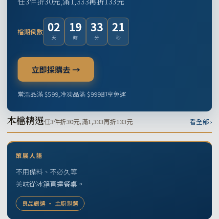
任3件折30元,滿1,333再折133元
02
19
33
20
檔期倒數
天
時
分
秒
立即採購去 →
常溫品滿 $599,冷凍品滿 $999即享免運
本檔精選
任3件折30元,滿1,333再折133元
看全部 ›
策展人語
不用備料、不必久等
美味從冰箱直達餐桌。
良品嚴選 · 主廚親選