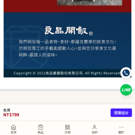
請選購商品（任選 6 件）
−
+
清燉*1
−
+
麻辣*1
−
+
紅燒*1
LINE
已選
0
/ 6 件
合計
0
NT$
售價
選購組合
NT$
799
取消
加入購物車
直接購買
首頁
商品
分類
我的
關於