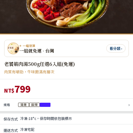
⭐ 一組划算
看分類 ›
一組就免運 · 台灣
老饕筋肉湯500g任選6入組(免運)
肉質有嚼勁，牛味飽滿有層次
799
NT$
›
規格
清燉
麻辣
紅燒
冷凍-18°c，保存時間依包裝標示
保存方式
冷凍宅配
運送方式