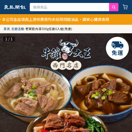
全品項與上游供應商均未採用問題油品，請安心購買食用
首頁
/
主題活動
/
老饕筋肉湯500g任選6入組(免運)
1 / 1