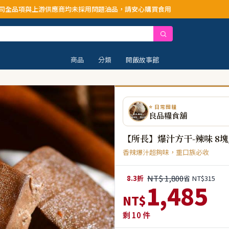
商均未採用問題油品，請安心購買食用
商品
分類
開飯故事館
⭐ 日常囤糧
良品糧食舖
【所長】爆汁方干-辣味 8塊
香辣爆汁超夠味，重口族必收
NT$ 1,800
8.3折
省 NT$315
1,485
NT$
剩
10
件