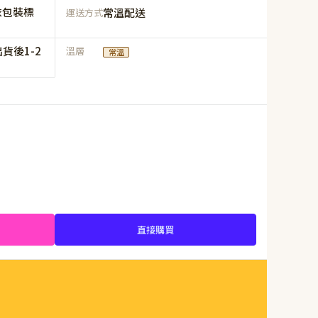
依包裝標
常溫配送
運送方式
貨後1-2
溫層
常溫
直接購買