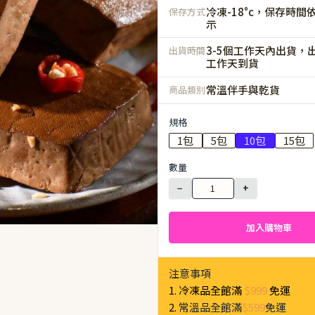
冷凍-18°c，保存時間
保存方式
示
3-5個工作天內出貨，出
出貨時間
工作天到貨
常溫伴手與乾貨
商品類別
規格
1包
5包
10包
15包
數量
−
+
加入購物車
注意事項
1. 冷凍品全館滿
$999
免運
2.
常溫品全館滿
$599
免運