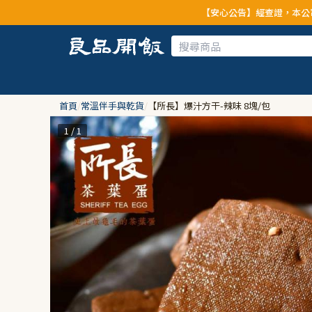
【安心公告】經查證，本公司全品項與上游供應
首頁
/
常溫伴手與乾貨
/
【所長】爆汁方干-辣味 8塊/包
1 / 1