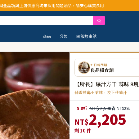
商均未採用問題油品，請安心購買食用
商品
分類
開飯故事館
⭐ 日常囤糧
良品糧食舖
【所長】爆汁方干-蒜味 8塊
蒜香撲鼻不嗆辣，咬下秒噴汁
NT$ 2,500
8.8折
省 NT$295
2,205
NT$
剩
10
件