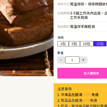
常溫保存，保存時間依
保存方式
3-5個工作天內出貨，出
出貨時間
工作天到貨
常溫伴手與乾貨
商品類別
規格
1包
5包
10包
15包
數量
−
+
加入購物車
注意事項
1. 冷凍品全館滿
$999
免運
2.
常溫品全館滿
$599
免運
3.
低溫、常溫商品將分開計算