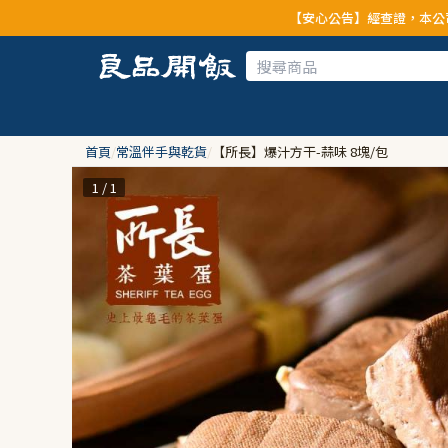
【安心公告】經查證，本公司全品項與上游供應
首頁
/
常溫伴手與乾貨
/
【所長】爆汁方干-蒜味 8塊/包
1 / 1