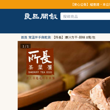
【安心公告】經查證，本公司全品項與上游供應
首頁
/
常溫伴手與乾貨
/
【所長】爆汁方干-蒜味 8塊/包
1 / 1