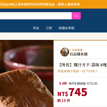
商均未採用問題油品，請安心購買食用
商品
分類
開飯故事館
⭐ 日常囤糧
良品糧食舖
【所長】爆汁方干-蒜味 8塊
蒜香撲鼻不嗆辣，咬下秒噴汁
NT$ 850
8.8折
省 NT$105
745
NT$
剩
10
件