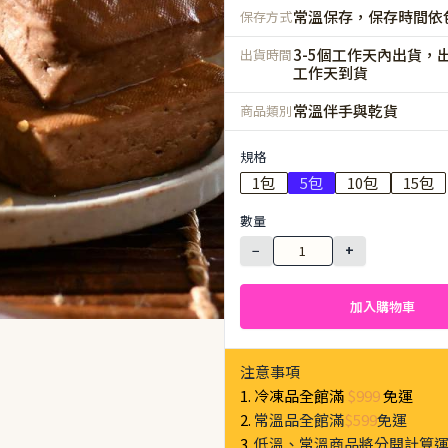
常溫保存，保存時間依
保存方式
3-5個工作天內出貨，出
出貨時間
工作天到貨
常溫伴手與乾貨
商品類別
規格
1包
5包
10包
15包
數量
−
+
加入購物車
注意事項
1. 冷凍品全館滿
$999
免運
2.
常溫品全館滿
$599
免運
3.
低溫、常溫商品將分開計算