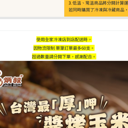
3.
低溫、常溫商品將分開計算
若同時購買了冷凍與冷藏商品，
使用全家冷凍店到店配送時，
因物流限制 單筆訂單最多60支。
超過數量請分開下單，感謝配合。