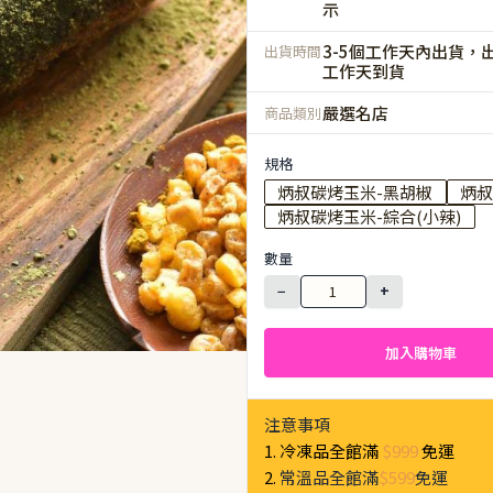
示
3-5個工作天內出貨，出
出貨時間
工作天到貨
嚴選名店
商品類別
規格
炳叔碳烤玉米-黑胡椒
炳叔
炳叔碳烤玉米-綜合(小辣)
數量
−
+
加入購物車
注意事項
1. 冷凍品全館滿
$999
免運
2.
常溫品全館滿
$599
免運