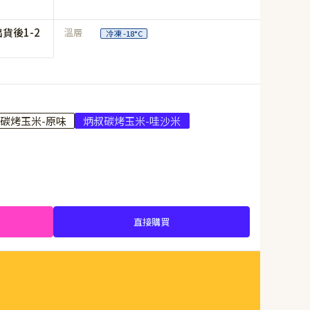
貨後1-2
溫層
冷凍 -18°C
碳烤玉米-原味
炳叔碳烤玉米-哇沙米
直接購買