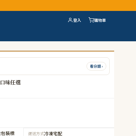
登入
購物車
看分類 ›
多口味任選
依包裝標
冷凍宅配
運送方式