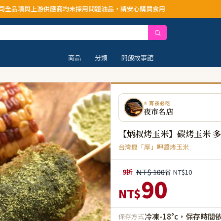
未採用問題油品，請安心購買食用
商品
分類
開飯故事館
⭐ 宵夜必吃
夜市名店
【炳叔烤玉米】碳烤玉米 
台灣最「厚」呷醬烤玉米
NT$ 100
9折
省 NT$10
90
NT$
冷凍-18°c，保存時間
保存方式