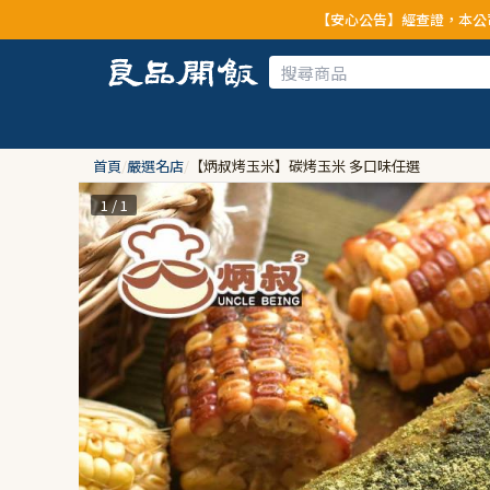
【安心公告】經查證，本公司全品項與上游供應商均
首頁
/
嚴選名店
/
【炳叔烤玉米】碳烤玉米 多口味任選
1 / 1