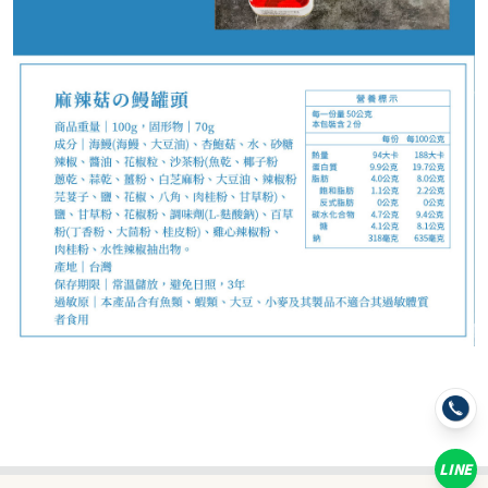
159
NT$
NT$ 200
8折
剩
8
件
規格
3罐
6罐
LINE