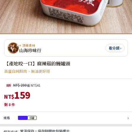
⭐ 頂級食材
看分類 ›
山海珍味行
【產地咬一口】麻辣菇的鰻罐頭
高蛋白純鮮肉，無油更好搭
NT$ 200
8折
省 NT$41
159
NT$
剩
8
件
›
規格
3罐
6罐
常溫保存，保存時間依包裝標示
保存方式