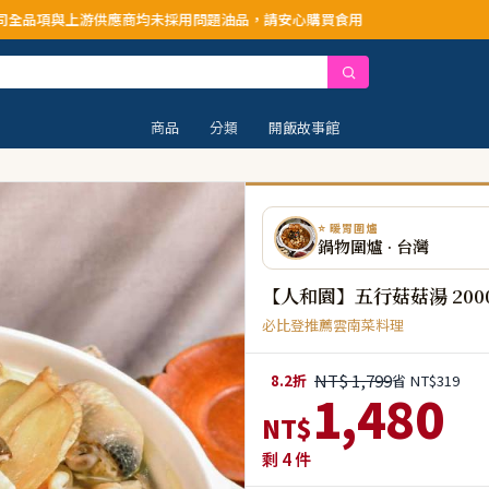
採用問題油品，請安心購買食用
商品
分類
開飯故事館
⭐ 暖胃圍爐
鍋物圍爐 · 台灣
【人和園】五行菇菇湯 200
必比登推薦雲南菜料理
NT$ 1,799
8.2折
省 NT$319
1,480
NT$
剩
4
件