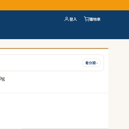
登入
購物車
看分類 ›
0g