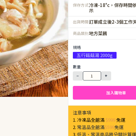
冷凍-18°c，保存時間
保存方式
示
訂單成立後2-3個工作
出貨時間
地方菜餚
商品類別
規格
五行菇菇湯 2000g
數量
−
+
加入購物車
注意事項
1. 冷凍品全館滿
$999
免運
2.
常溫品全館滿
$599
免運
3.
低溫、常溫商品將分開計算