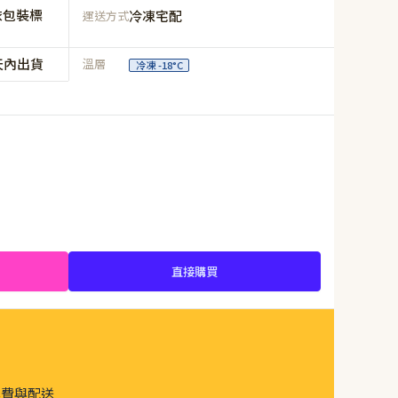
依包裝標
冷凍宅配
運送方式
天內出貨
溫層
冷凍 -18°C
直接購買
運費與配送