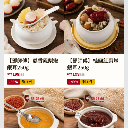
【鄧師傅】荔香鳳梨燉
【鄧師傅】桂圓紅棗燉
銀耳250g
銀耳250g
198
198
NT$
NT$
388
388
-49%
剩 1 件
-49%
剩 1 件