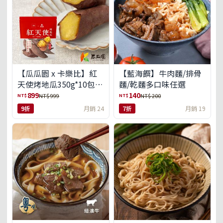
【瓜瓜園 x 卡樂比】紅
【藍海饌】牛肉麵/排骨
天使烤地瓜350g*10包
麵/乾麵多口味任選
(免運組)
899
140
NT$
NT$
NT$ 999
NT$ 200
9折
月銷 24
7折
月銷 19