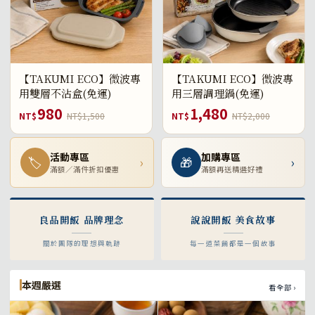
【TAKUMI ECO】微波專
【TAKUMI ECO】微波專
用雙層不沾盒(免運)
用三層調理鍋(免運)
980
1,480
NT$
NT$1,500
NT$
NT$2,000
活動專區
加購專區
🏷
›
🎁
›
滿額／滿件折扣優惠
滿額再送精選好禮
良品開飯 品牌理念
說說開飯 美食故事
關於團隊的理想與軌跡
每一道菜餚都是一個故事
本週嚴選
看全部 ›