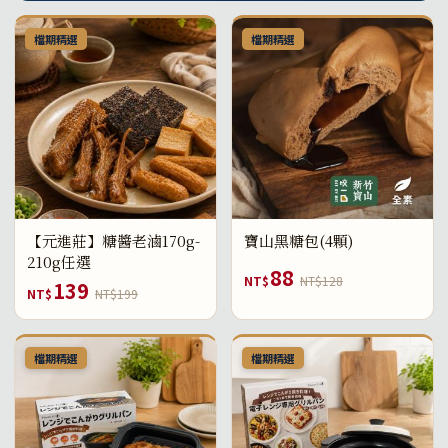
檔期精選
檔期精選
【元進莊】糖醬老滷170g-
寶山黑糖包(4顆)
210g任選
88
NT$
NT$128
139
NT$
NT$199
檔期精選
檔期精選