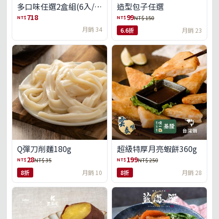
多口味任選2盒組(6入/
造型包子任選
盒)(免運)
718
99
NT$
NT$
NT$ 150
月銷 34
6.6折
月銷 23
Q彈刀削麵180g
超級特厚月亮蝦餅360g
28
199
NT$
NT$
NT$ 35
NT$ 250
8折
月銷 10
8折
月銷 28