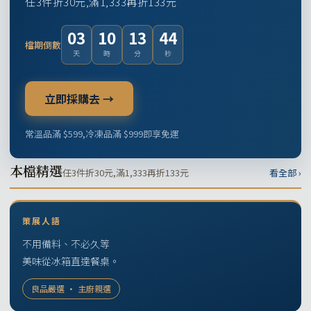
任3件折30元,滿1,333再折133元
03
10
13
43
檔期倒數
天
時
分
秒
立即採購去 →
常溫品滿 $599,冷凍品滿 $999即享免運
本檔精選
任3件折30元,滿1,333再折133元
看全部 ›
策展人語
不用備料、不必久等
美味從冰箱直達餐桌。
良品嚴選 · 主廚親選