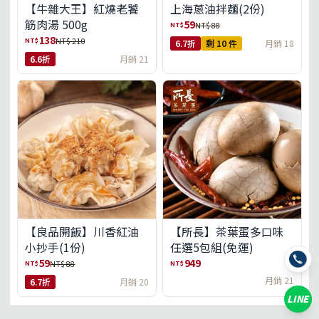
【牛雜大王】紅燒老饕
上海蔥油拌麵(2份)
筋肉湯 500g
59
NT$
NT$ 88
138
NT$
NT$ 210
6.7折
剩 10 件
月銷 18
6.6折
月銷 21
【良品開飯】川香紅油
【所長】茶葉蛋多口味
小抄手(1份)
任選5包組(免運)
59
949
NT$
NT$
NT$ 88
月銷 21
6.7折
月銷 20
LINE