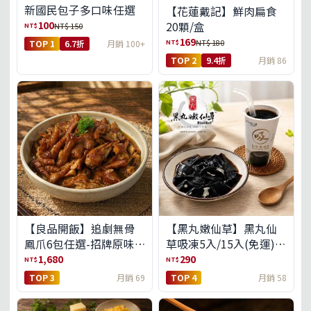
新國民包子多口味任選
【花蓮戴記】鮮肉扁食
100
20顆/盒
NT$
NT$ 150
169
NT$
NT$ 180
TOP 1
6.7折
月銷 100+
TOP 2
9.4折
月銷 86
【良品開飯】追劇無骨
【黑丸嫩仙草】黑丸仙
鳳爪6包任選-招牌原味/
草吸凍5入/15入(免運)
濃濃蒜香/過癮麻辣(免運
(預購中8/14出貨)
1,680
290
NT$
NT$
組)
TOP 3
月銷 69
TOP 4
月銷 58