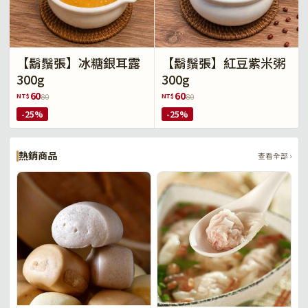
【鬍鬚張】冰糖銀耳露
【鬍鬚張】紅豆紫米粥
300g
300g
60
60
NT$
NT$
80
80
-25%
-25%
熱銷商品
查看全部 ›