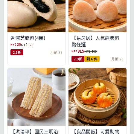
【易牙居】人氣經典港
香濃芝麻包(4顆)
點任選
25
NT$
NT$ 120
315
NT$
NT$ 400
2.1折
月銷 38
7.9折
剩 6 件
月銷 26
【洪瑞珍】國民三明治
【良品開飯】可愛動物