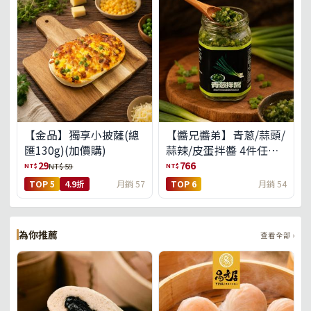
【金品】獨享小披薩(總
【醬兄醬弟】青蔥/蒜頭/
匯130g)(加價購)
蒜辣/皮蛋拌醬 4件任選
(免運組)
29
766
NT$
NT$
NT$ 59
TOP 5
4.9折
月銷 57
TOP 6
月銷 54
為你推薦
查看全部 ›