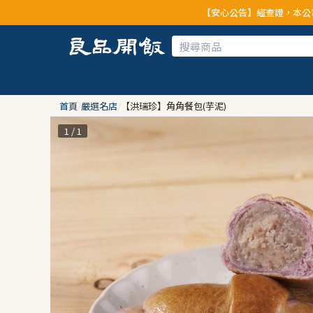
【安心公告】經查證，本公司全品項與上游供
首頁
/
嚴選名店
/
【洪瑞珍】角角餐包(芋泥)
1 / 1