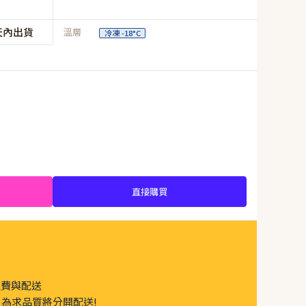
天內出貨
溫層
冷凍 -18°C
直接購買
運費與配送
為求品質將分開配送!