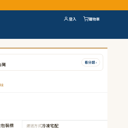
登入
購物車
看分類 ›
台灣
味
依包裝標
冷凍宅配
運送方式