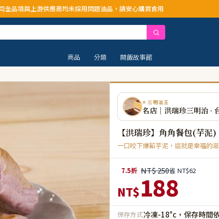
應商均未採用問題油品，請安心購買食用
商品
分類
開飯故事館
⭐ 三明治王
名店｜洪瑞珍三明治 · 
【洪瑞珍】角角餐包(芋泥)
一口咬下爆餡芋泥，這就是幸福的滋
NT$ 250
7.5折
省 NT$62
188
NT$
冷凍-18°c，保存時間
保存方式