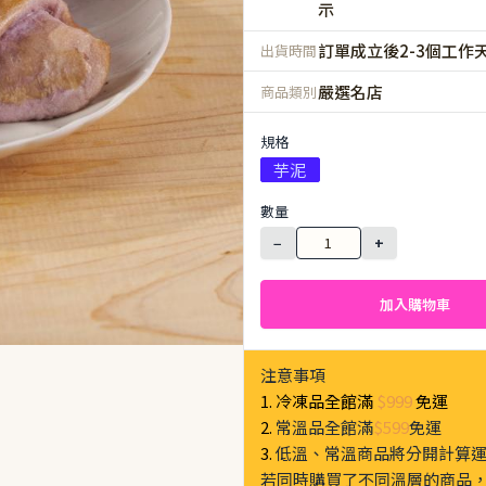
示
訂單成立後2-3個工作
出貨時間
嚴選名店
商品類別
規格
芋泥
數量
−
+
加入購物車
注意事項
1. 冷凍品全館滿
$999
免運
2.
常溫品全館滿
$599
免運
3.
低溫、常溫商品將分開計算
若同時購買了不同溫層的商品，