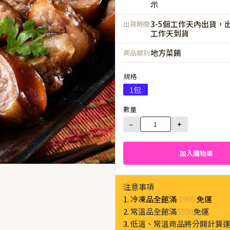
示
3-5個工作天內出貨，出
出貨時間
工作天到貨
地方菜餚
商品類別
規格
1包
數量
−
+
加入購物車
注意事項
1. 冷凍品全館滿
$999
免運
2.
常溫品全館滿
$599
免運
3.
低溫、常溫商品將分開計算