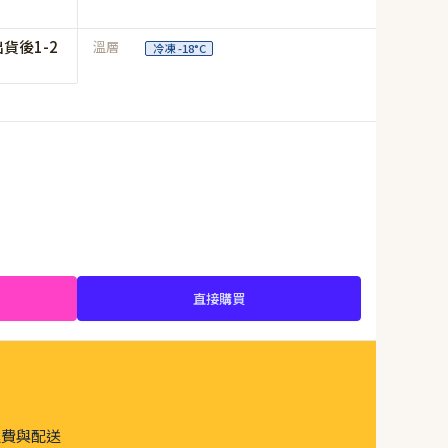
貨後1-2
溫層
冷凍 -18°C
直接購買
運費與配送