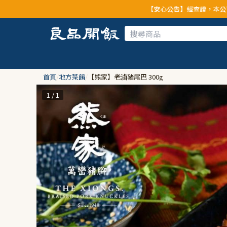
【安心公告】經查證，本公司全品項與上游供應
首頁
/
地方菜餚
/
【熊家】老滷豬尾巴 300g
1 / 1