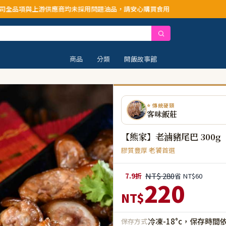
商均未採用問題油品，請安心購買食用
商品
分類
開飯故事館
⭐ 傳統硬頸
客味飯莊
【熊家】老滷豬尾巴 300g
膠質豐厚 老饕首選
NT$ 280
7.9折
省 NT$60
220
NT$
冷凍-18°c，保存時間
保存方式