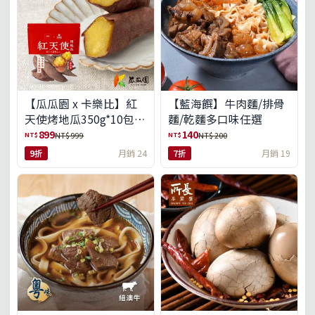
【瓜瓜園 x 卡樂比】紅
【藍海饌】牛肉麵/排骨
天使烤地瓜350g*10包
麵/乾麵多口味任選
(免運組)
899
140
NT$
NT$
NT$ 999
NT$ 200
9折
月銷 24
7折
月銷 19