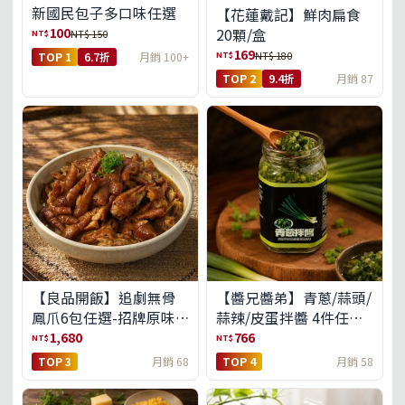
新國民包子多口味任選
【花蓮戴記】鮮肉扁食
100
20顆/盒
NT$
NT$ 150
169
NT$
NT$ 180
TOP 1
6.7折
月銷 100+
TOP 2
9.4折
月銷 87
【良品開飯】追劇無骨
【醬兄醬弟】青蔥/蒜頭/
鳳爪6包任選-招牌原味/
蒜辣/皮蛋拌醬 4件任選
濃濃蒜香/過癮麻辣(免運
(免運組)
1,680
766
NT$
NT$
組)
TOP 3
月銷 68
TOP 4
月銷 58