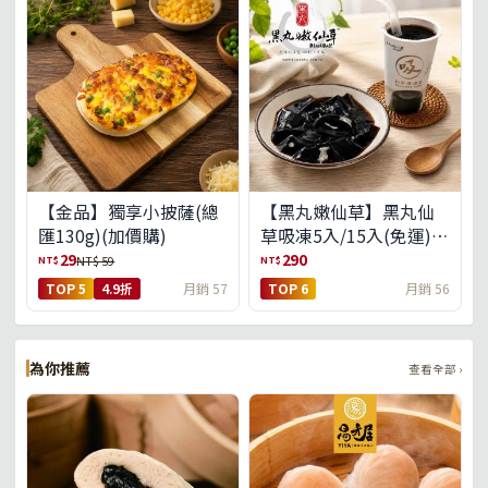
【金品】獨享小披薩(總
【黑丸嫩仙草】黑丸仙
匯130g)(加價購)
草吸凍5入/15入(免運)
(預購中8/14出貨)
29
290
NT$
NT$
NT$ 59
TOP 5
4.9折
月銷 57
TOP 6
月銷 56
為你推薦
查看全部 ›