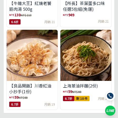
【牛雜大王】紅燒老饕
【所長】茶葉蛋多口味
筋肉湯 500g
任選5包組(免運)
138
949
NT$
NT$
NT$ 210
月銷 21
6.6折
月銷 21
【良品開飯】川香紅油
上海蔥油拌麵(2份)
小抄手(1份)
59
NT$
NT$ 88
59
NT$
NT$ 88
6.7折
剩 10 件
月銷 18
6.7折
月銷 19
LINE