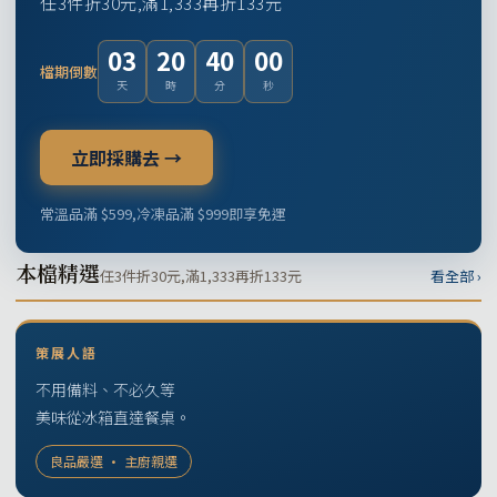
任3件折30元,滿1,333再折133元
03
20
39
59
檔期倒數
天
時
分
秒
立即採購去 →
常溫品滿 $599,冷凍品滿 $999即享免運
本檔精選
任3件折30元,滿1,333再折133元
看全部 ›
策展人語
不用備料、不必久等
美味從冰箱直達餐桌。
良品嚴選 · 主廚親選