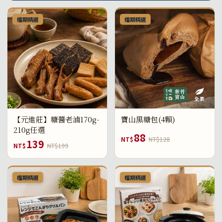
檔期精選
檔期精選
【元進莊】糖醬老滷170g-
寶山黑糖包(4顆)
210g任選
88
NT$
NT$128
139
NT$
NT$199
檔期精選
檔期精選