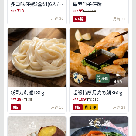
多口味任選2盒組(6入/
造型包子任選
盒)(免運)
718
99
NT$
NT$
NT$ 150
月銷 36
6.6折
月銷 23
Q彈刀削麵180g
超級特厚月亮蝦餅360g
28
199
NT$
NT$
NT$ 35
NT$ 250
8折
月銷 10
8折
剩 1 件
月銷 28