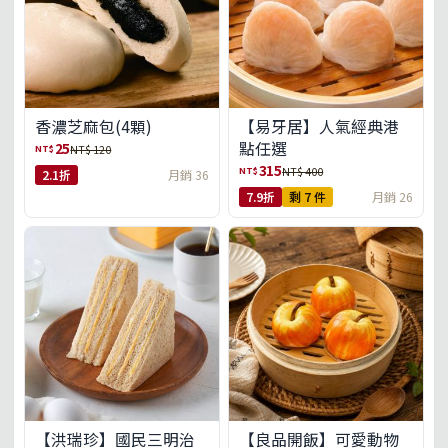
【易牙居】人氣經典港
香濃芝麻包(4顆)
點任選
25
NT$
NT$ 120
315
NT$
NT$ 400
2.1折
月銷 36
7.9折
剩 7 件
月銷 26
【洪瑞珍】國民三明治
【良品開飯】可愛動物