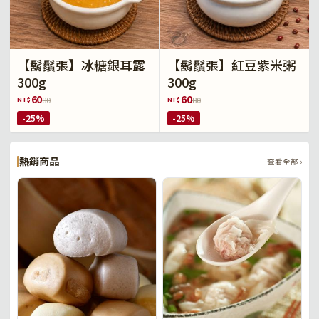
【鬍鬚張】冰糖銀耳露
【鬍鬚張】紅豆紫米粥
300g
300g
60
60
NT$
NT$
80
80
-25%
-25%
熱銷商品
查看全部 ›