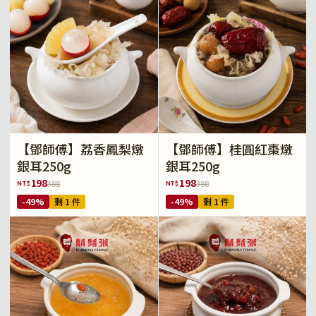
【鄧師傅】荔香鳳梨燉
【鄧師傅】桂圓紅棗燉
銀耳250g
銀耳250g
198
198
NT$
NT$
388
388
-49%
剩 1 件
-49%
剩 1 件