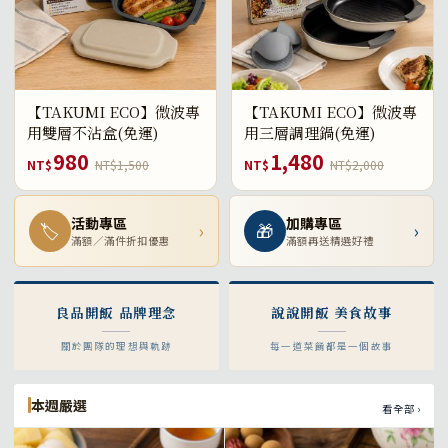
【TAKUMI ECO】微波專
【TAKUMI ECO】微波專
用雙層不沾盒(免運)
用三層調理鍋(免運)
980
1,480
NT$
NT$1,500
NT$
NT$2,000
活動專區
加購專區
🏷
›
🎁
›
滿額／滿件折扣優惠
滿額再送精選好禮
良品開飯 品牌理念
說說開飯 美食故事
關於團隊的理想與軌跡
每一道菜餚都是一個故事
本週嚴選
看全部 ›