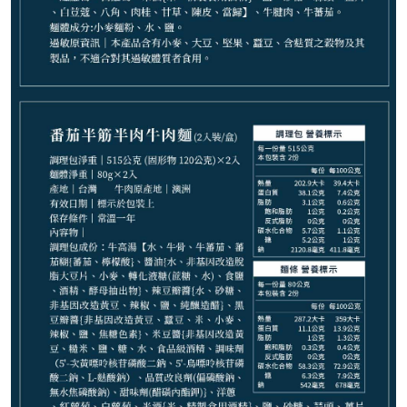
1,799
NT$
請選購商品（任選 4 件）
−
+
紅燒牛肉麵*1
−
+
紅燒半筋半肉麵*1
−
+
麻辣半筋半肉麵*1
−
+
清燉牛肉麵*1