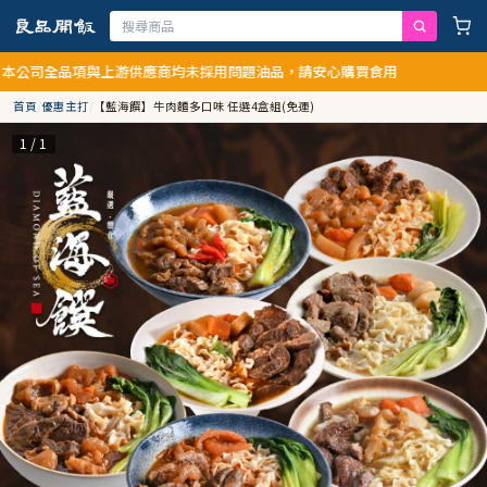
品項與上游供應商均未採用問題油品，請安心購買食用
首頁
/
優惠主打
/
【藍海饌】牛肉麵多口味 任選4盒組(免運)
1 / 1