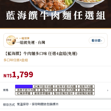
⭐ 一組划算
看分類 ›
一組就免運 · 台灣
【藍海饌】牛肉麵多口味 任選4盒組(免運)
多口味任選4盒組
1,799
NT$
紅燒牛肉麵
紅燒半筋半肉麵
麻辣半筋半肉麵
清燉牛肉麵
›
規格
清燉半筋半肉麵
番茄牛肉麵
番茄半筋半肉麵
番茄排骨麵
紅燒排骨麵
藥燉排骨麵線
酸白菜豬肉寬粉
胡椒豬肚雞麵
常溫保存，保存時間依包裝標示
保存方式