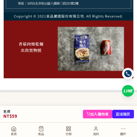
59
NT$
NT$ 88
6.7折
規格
1包
LINE
數量
−
+
售價
庫存 37 件
加入購物車
直接購買
NT$
59
加入購物車
直接購買
首頁
商品
分類
我的
關於