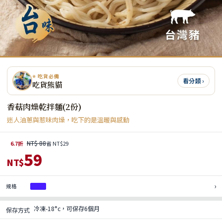
⭐ 吃貨必備
看分類 ›
吃貨熊貓
香菇肉燥乾拌麵(2份)
迷人油蔥與惹味肉燥，吃下的是溫暖與感動
NT$ 88
6.7折
省 NT$29
59
NT$
›
規格
1包
冷凍-18°c，可保存6個月
保存方式