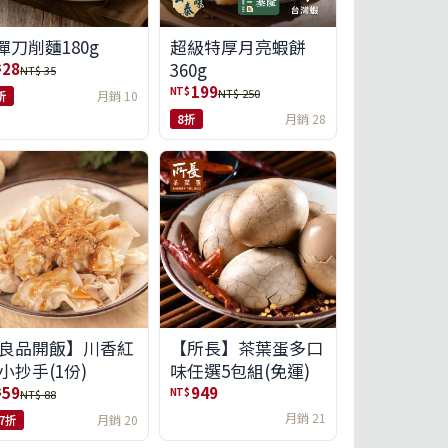
彈刀削麵180g
超級特厚月亮蝦餅
360g
28
$
NT$ 35
199
NT$
NT$ 250
折
月銷 10
8折
月銷 28
良品開飯】川香紅
【所長】茶葉蛋多口
小抄手(1份)
味任選5包組(免運)
59
949
$
NT$
NT$ 88
月銷 21
.7折
月銷 20