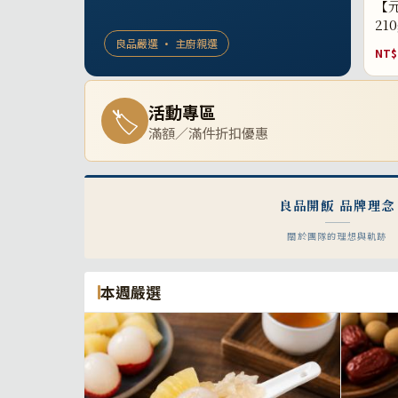
【元
21
良品嚴選 · 主廚親選
NT$
活動專區
🏷
滿額／滿件折扣優惠
良品開飯 品牌理念
關於團隊的理想與軌跡
本週嚴選