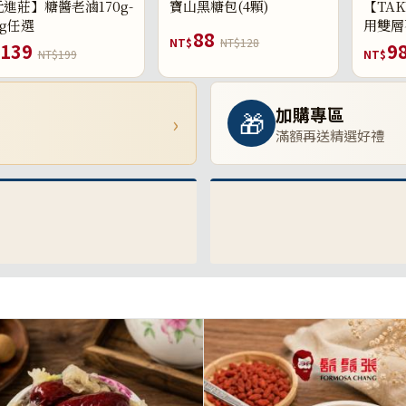
進莊】糖醬老滷170g-
寶山黑糖包(4顆)
【TAK
0g任選
用雙層
88
NT$
NT$128
139
9
NT$199
NT$
加購專區
🎁
›
滿額再送精選好禮