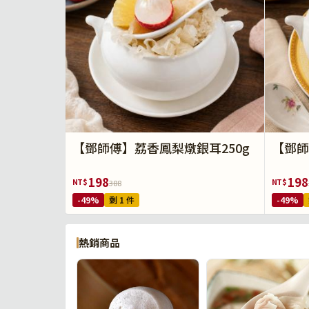
【鄧師傅】荔香鳳梨燉銀耳250g
【鄧師
198
198
NT$
NT$
388
-49%
剩 1 件
-49%
熱銷商品