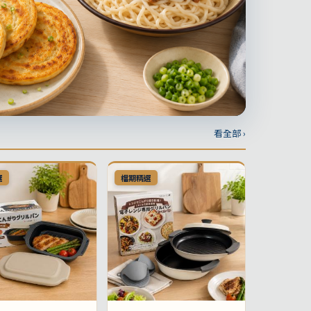
看全部 ›
選
檔期精選