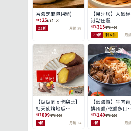
【易牙居】人氣經
香濃芝麻包(4顆)
港點任選
25
NT$
NT$ 120
315
NT$
NT$ 400
2.1折
月銷 38
7.9折
剩 6 件
月銷
【瓜瓜園 x 卡樂比】
【藍海饌】牛肉麵
紅天使烤地瓜
排骨麵/乾麵多口
350g*10包(免運組)
任選
899
140
NT$
NT$
NT$ 999
NT$ 200
9折
月銷 24
7折
月銷