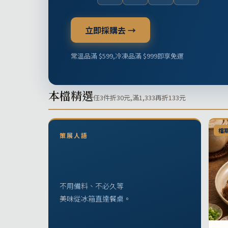
立即採購去 →
常溫品滿 $599,冷凍品滿 $999即享免運
本檔精選
任3件折30元,滿1,333再折133元
檔
策展人語
不用備料、不必久等
美味從冰箱直達餐桌。