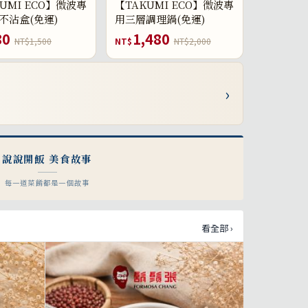
UMI ECO】微波專
【TAKUMI ECO】微波專
不沾盒(免運)
用三層調理鍋(免運)
80
1,480
NT$1,500
NT$
NT$2,000
›
說說開飯 美食故事
每一道菜餚都是一個故事
看全部 ›