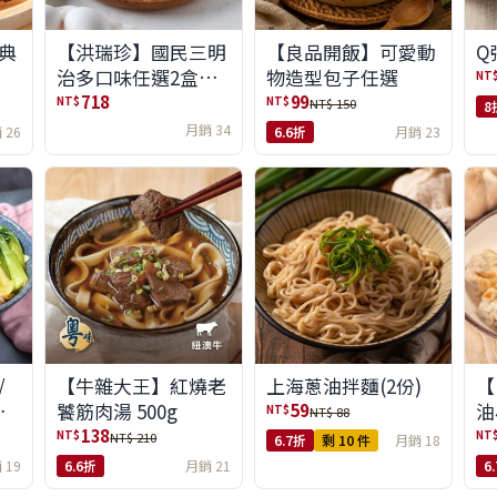
典
【洪瑞珍】國民三明
【良品開飯】可愛動
Q
治多口味任選2盒組
物造型包子任選
NT
(6入/盒)(免運)
718
99
NT$
NT$
NT$ 150
8
月銷 34
 26
6.6折
月銷 23
/
【牛雜大王】紅燒老
上海蔥油拌麵(2份)
【
味
饕筋肉湯 500g
油
59
NT$
NT$ 88
138
NT$
NT
NT$ 210
6.7折
剩 10 件
月銷 18
 19
6.6折
月銷 21
6