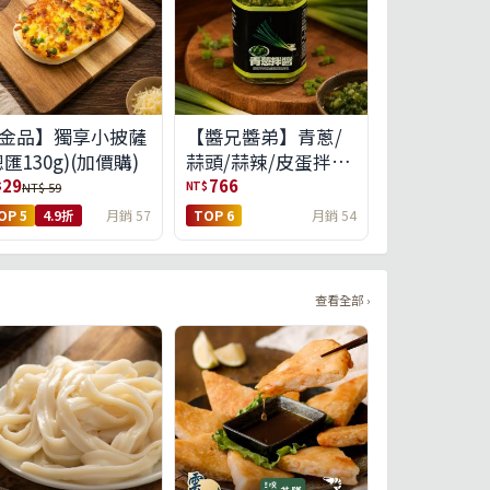
金品】獨享小披薩
【醬兄醬弟】青蔥/
總匯130g)(加價購)
蒜頭/蒜辣/皮蛋拌醬
4件任選(免運組)
29
766
$
NT$
NT$ 59
OP 5
4.9折
月銷 57
TOP 6
月銷 54
查看全部 ›