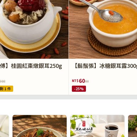
傅】桂圓紅棗燉銀耳250g
【鬍鬚張】冰糖銀耳露300
60
NT$
388
80
剩 1 件
-25%