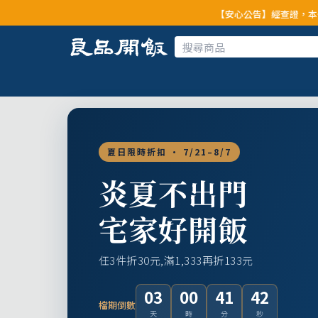
【安心公告】經查證，本公司全品項與上游
夏日限時折扣 · 7/21–8/7
炎夏不出門
宅家好開飯
任3件折30元,滿1,333再折133元
03
00
41
40
檔期倒數
天
時
分
秒