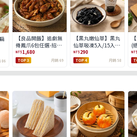
【良品開飯】追劇無
【黑丸嫩仙草】黑丸
【
扁
骨鳳爪6包任選-招牌
仙草吸凍5入/15入
(
原味/濃濃蒜香/過癮
(免運)(預購中8/14出
1,680
290
NT$
NT$
NT
麻辣(免運組)
貨)
TOP 3
月銷 69
TOP 4
月銷 58
T
 86