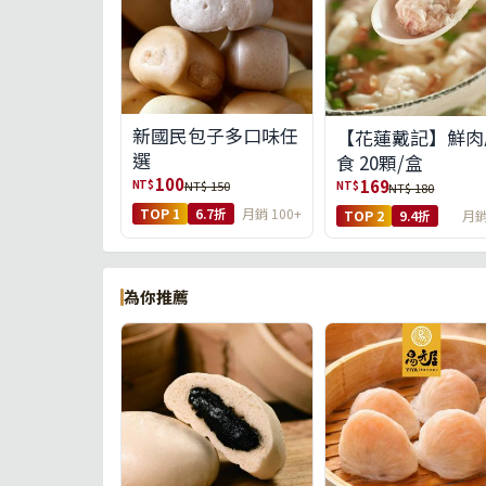
新國民包子多口味任
【花蓮戴記】鮮肉
選
食 20顆/盒
100
169
NT$
NT$ 150
NT$
NT$ 180
TOP 1
6.7折
月銷 100+
TOP 2
9.4折
月銷
為你推薦