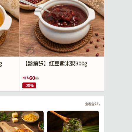
g
【鬍鬚張】紅豆紫米粥300g
60
NT$
80
-25%
查看全部 ›