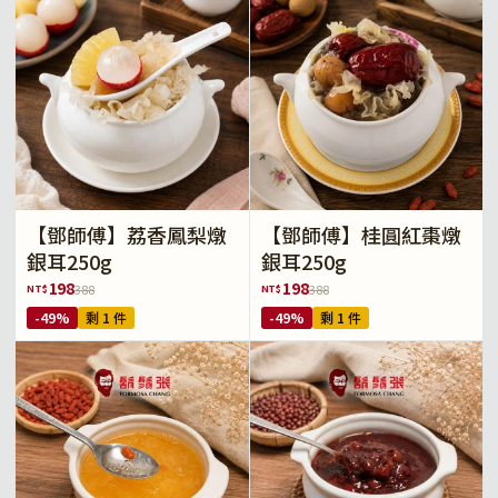
【鄧師傅】荔香鳳梨燉
【鄧師傅】桂圓紅棗燉
銀耳250g
銀耳250g
198
198
NT$
NT$
388
388
-49%
剩 1 件
-49%
剩 1 件