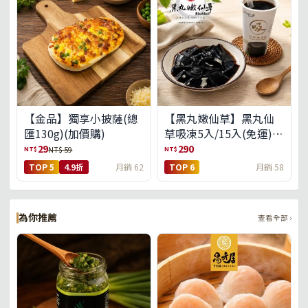
【金品】獨享小披薩(總
【黑丸嫩仙草】黑丸仙
匯130g)(加價購)
草吸凍5入/15入(免運)
(預購中8/14出貨)
29
290
NT$
NT$
NT$ 59
TOP 5
4.9折
月銷 62
TOP 6
月銷 58
為你推薦
查看全部 ›