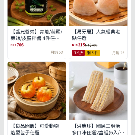
【醬兄醬弟】青蔥/蒜頭/
【易牙居】人氣經典港
蒜辣/皮蛋拌醬 4件任選
點任選
(免運組)
766
315
NT$
NT$
NT$ 400
月銷 53
7.9折
剩 5 件
月銷 26
【良品開飯】可愛動物
【洪瑞珍】國民三明治
造型包子任選
多口味任選2盒組(6入/