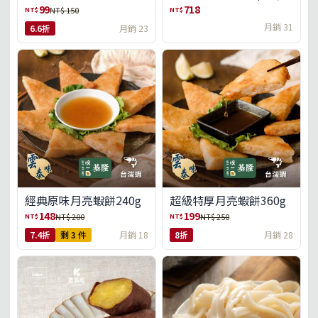
盒)(免運)
99
718
NT$
NT$
NT$ 150
月銷 31
6.6折
月銷 23
經典原味月亮蝦餅240g
超級特厚月亮蝦餅360g
148
199
NT$
NT$
NT$ 200
NT$ 250
7.4折
剩 3 件
月銷 18
8折
月銷 28