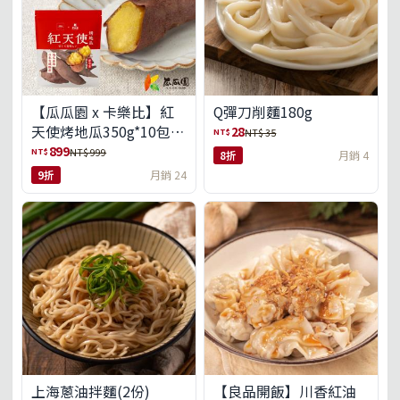
【瓜瓜園 x 卡樂比】紅
Q彈刀削麵180g
天使烤地瓜350g*10包
28
NT$
NT$ 35
(免運組)
899
NT$
NT$ 999
8折
月銷 4
9折
月銷 24
上海蔥油拌麵(2份)
【良品開飯】川香紅油