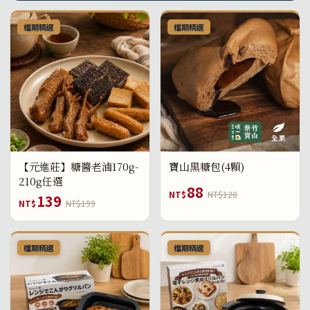
檔期精選
檔期精選
【元進莊】糖醬老滷170g-
寶山黑糖包(4顆)
210g任選
88
NT$
NT$128
139
NT$
NT$199
檔期精選
檔期精選