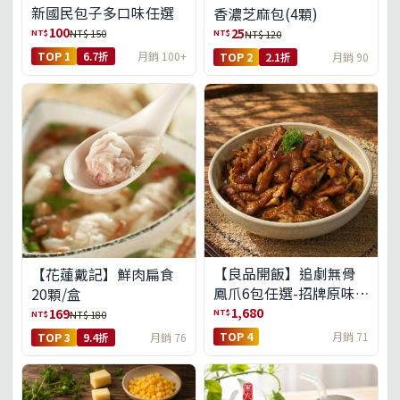
新國民包子多口味任選
香濃芝麻包(4顆)
100
25
NT$
NT$
NT$ 150
NT$ 120
TOP 1
6.7折
月銷 100+
TOP 2
2.1折
月銷 90
【良品開飯】追劇無骨
【花蓮戴記】鮮肉扁食
鳳爪6包任選-招牌原味/
20顆/盒
濃濃蒜香/過癮麻辣(免運
1,680
169
NT$
NT$
NT$ 180
組)
TOP 4
月銷 71
TOP 3
9.4折
月銷 76