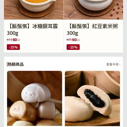
【鬍鬚張】冰糖銀耳露
【鬍鬚張】紅豆紫米粥
300g
300g
60
60
NT$
NT$
80
80
-25%
-25%
熱銷商品
查看全部 ›