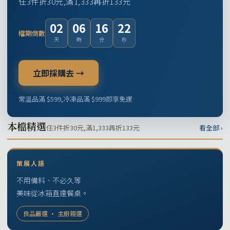
任3件折30元,滿1,333再折133元
02
06
16
21
檔期倒數
天
時
分
秒
立即採購去 →
常溫品滿 $599,冷凍品滿 $999即享免運
本檔精選
任3件折30元,滿1,333再折133元
看全部 ›
策展人語
不用備料、不必久等
美味從冰箱直達餐桌。
良品嚴選 · 主廚親選