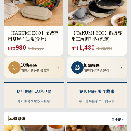
【TAKUMI ECO】微波專
【TAKUMI ECO】微波專
用雙層不沾盒(免運)
用三層調理鍋(免運)
980
1,480
NT$
NT$1,500
NT$
NT$2,000
活動專區
加購專區
🏷
›
🎁
›
滿額／滿件折扣優惠
滿額再送精選好禮
良品開飯 品牌理念
說說開飯 美食故事
關於團隊的理想與軌跡
每一道菜餚都是一個故事
本週嚴選
看全部 ›