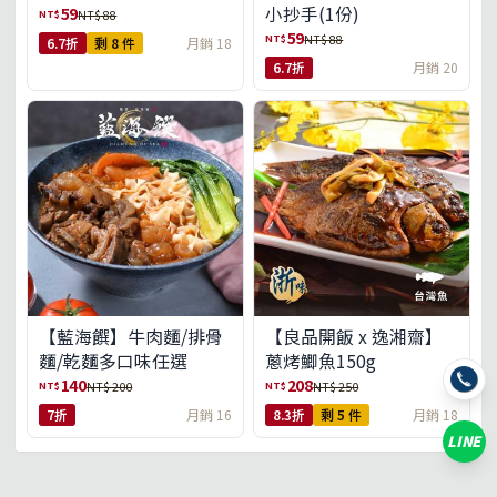
小抄手(1份)
59
NT$
NT$ 88
59
NT$
NT$ 88
6.7折
剩 8 件
月銷 18
6.7折
月銷 20
【藍海饌】牛肉麵/排骨
【良品開飯 x 逸湘齋】
麵/乾麵多口味任選
蔥烤鯽魚150g
140
208
NT$
NT$
NT$ 200
NT$ 250
7折
月銷 16
8.3折
剩 5 件
月銷 18
LINE