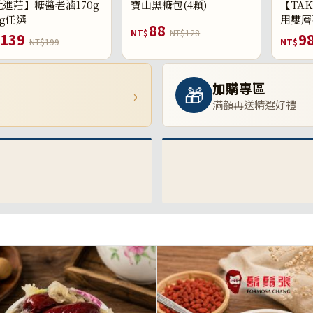
進莊】糖醬老滷170g-
寶山黑糖包(4顆)
【TAK
0g任選
用雙層
88
NT$
NT$128
139
9
NT$199
NT$
加購專區
🎁
›
滿額再送精選好禮