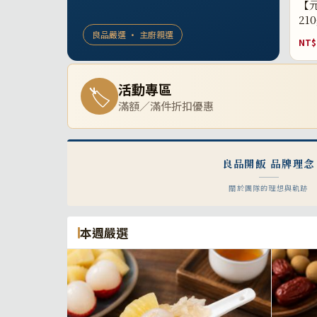
【元
21
良品嚴選 · 主廚親選
NT$
活動專區
🏷
滿額／滿件折扣優惠
良品開飯 品牌理念
關於團隊的理想與軌跡
本週嚴選