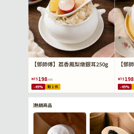
【鄧師傅】荔香鳳梨燉銀耳250g
【鄧師
198
198
NT$
NT$
388
-49%
剩 1 件
-49%
熱銷商品