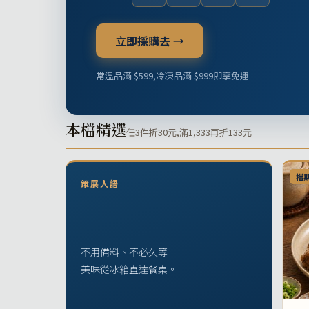
立即採購去 →
常溫品滿 $599,冷凍品滿 $999即享免運
本檔精選
任3件折30元,滿1,333再折133元
檔
策展人語
不用備料、不必久等
美味從冰箱直達餐桌。