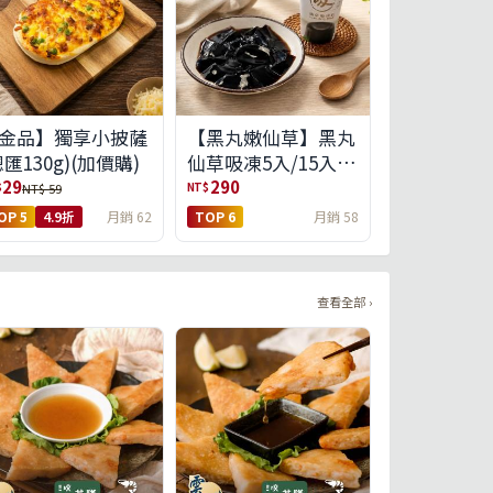
金品】獨享小披薩
【黑丸嫩仙草】黑丸
總匯130g)(加價購)
仙草吸凍5入/15入
(免運)(預購中8/14出
29
290
$
NT$
NT$ 59
貨)
OP 5
4.9折
月銷 62
TOP 6
月銷 58
查看全部 ›