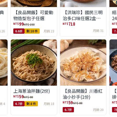
典
【良品開飯】可愛動
【洪瑞珍】國民三明
經
物造型包子任選
治多口味任選2盒組
24
(6入/盒)(免運)
99
718
NT$
NT$
NT
NT$ 150
月銷 31
 26
6.6折
剩 10 件
月銷 23
7
上海蔥油拌麵(2份)
【良品開飯】川香紅
【
油小抄手(1份)
排
59
NT$
NT$ 88
任
59
NT$
NT
NT$ 88
銷 4
6.7折
剩 8 件
月銷 18
6.7折
月銷 20
7