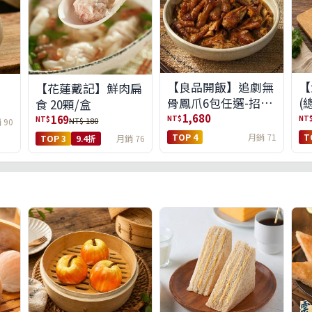
【良品開飯】追劇無
【
【花蓮戴記】鮮肉扁
骨鳳爪6包任選-招牌
(
食 20顆/盒
原味/濃濃蒜香/過癮
1,680
169
NT$
NT
NT$
NT$ 180
 90
麻辣(免運組)
TOP 4
月銷 71
T
TOP 3
9.4折
月銷 76