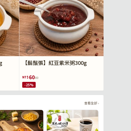
g
【鬍鬚張】紅豆紫米粥300g
60
NT$
80
-25%
查看全部 ›