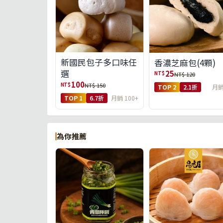
新國民包子多口味任
香濃芝麻包(4顆)
選
25
NT$
NT$ 120
100
NT$
NT$ 150
TOP 2
2.1折
月銷
TOP 1
6.7折
月銷 100+
為你推薦