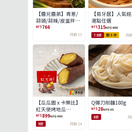
【醬兄醬弟】青蔥/
【易牙居】人氣經
蒜頭/蒜辣/皮蛋拌醬
港點任選
4件任選(免運組)
766
315
NT$
NT$
NT$ 400
月銷 53
7.9折
剩 5 件
月銷
【瓜瓜園 x 卡樂比】
Q彈刀削麵180g
紅天使烤地瓜
28
NT$
NT$ 35
350g*10包(免運組)
899
NT$
NT$ 999
8折
月
9折
月銷 24