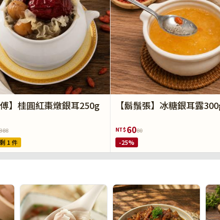
傅】桂圓紅棗燉銀耳250g
【鬍鬚張】冰糖銀耳露300
60
NT$
388
80
剩 1 件
-25%