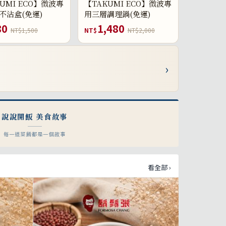
UMI ECO】微波專
【TAKUMI ECO】微波專
不沾盒(免運)
用三層調理鍋(免運)
80
1,480
NT$1,500
NT$
NT$2,000
›
說說開飯 美食故事
每一道菜餚都是一個故事
看全部 ›