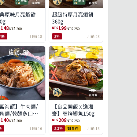
典原味月亮蝦餅
超級特厚月亮蝦餅
0g
360g
148
199
$
NT$
NT$ 200
NT$ 250
.4折
月銷 18
8折
月銷 28
藍海饌】牛肉麵/
【良品開飯 x 逸湘
骨麵/乾麵多口味
齋】蔥烤鯽魚150g
選
140
208
$
NT$
NT$ 200
NT$ 250
折
月銷 16
8.3折
剩 5 件
月銷 18