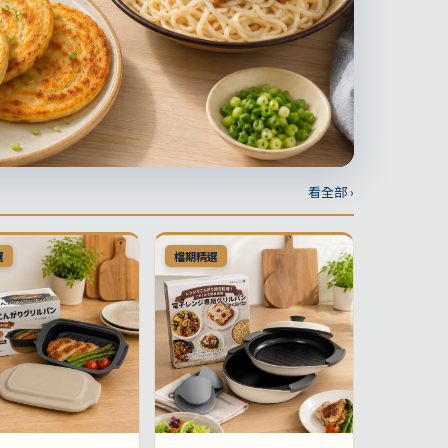
看全部 ›
選
檔期精選