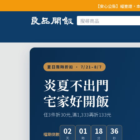
【安心公告】經查證，本公司全品項與上游
夏日限時折扣 · 7/21–8/7
炎夏不出門
宅家好開飯
任3件折30元,滿1,333再折133元
02
01
18
34
檔期倒數
天
時
分
秒