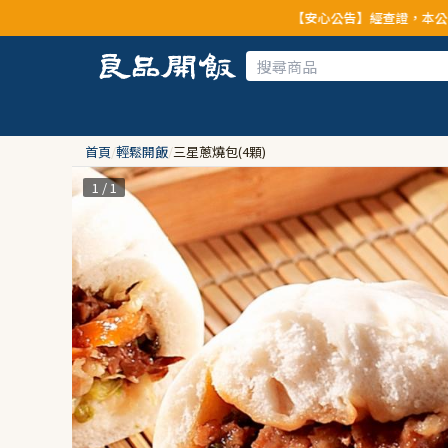
【安心公告】經查證，本公司全品項與上游供應
首頁
/
輕鬆開飯
/
三星蔥燒包(4顆)
1 / 1