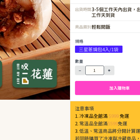
3-5個工作天內出貨，出
出貨時間
工作天到貨
輕鬆開飯
商品類別
規格
三星蔥燒包4入/1袋
數量
−
+
加入購物車
注意事項
1. 冷凍品全館滿
$999
免運
2.
常溫品全館滿
$599
免運
3.
低溫、常溫商品將分開計算
若同時購買了冷凍與冷藏商品，