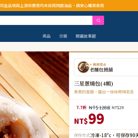
商均未採用問題油品，請安心購買食用
商品
分類
開飯故事館
⭐ 饅頭控必
老麵包饅舖
三星蔥燒包(4顆)
青蔥的香甜，露出一絲絲微辣氣息
NT$ 128
7.7折
省 NT$29
99
NT$
冷凍-18°c，可保存90
保存方式