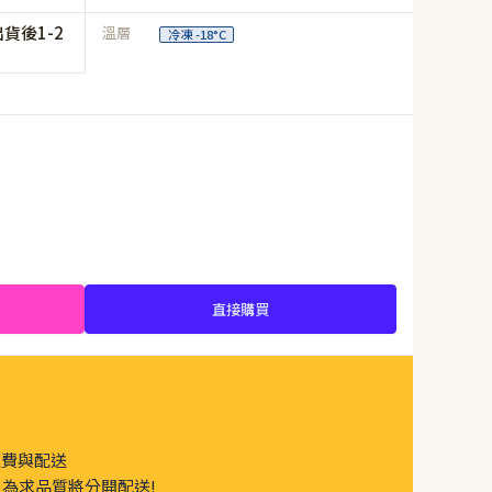
貨後1-2
溫層
冷凍 -18°C
直接購買
運費與配送
為求品質將分開配送!