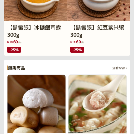
【鬍鬚張】冰糖銀耳露
【鬍鬚張】紅豆紫米粥
300g
300g
60
60
NT$
NT$
80
80
-25%
-25%
熱銷商品
查看全部 ›