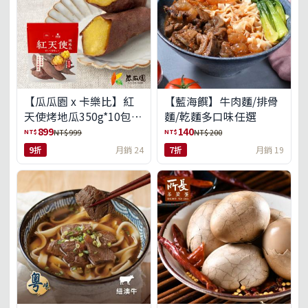
【瓜瓜園 x 卡樂比】紅
【藍海饌】牛肉麵/排骨
天使烤地瓜350g*10包
麵/乾麵多口味任選
(免運組)
899
140
NT$
NT$
NT$ 999
NT$ 200
9折
月銷 24
7折
月銷 19