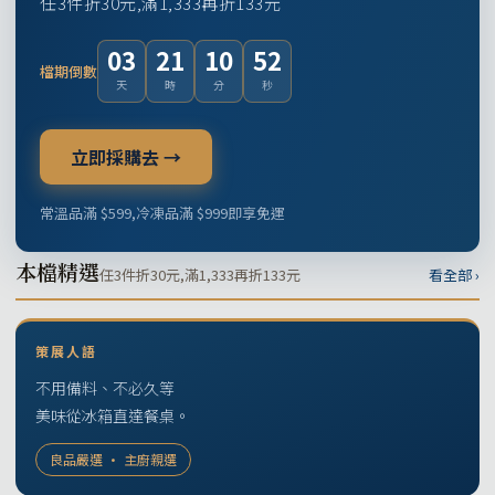
任3件折30元,滿1,333再折133元
03
21
10
51
檔期倒數
天
時
分
秒
立即採購去 →
常溫品滿 $599,冷凍品滿 $999即享免運
本檔精選
任3件折30元,滿1,333再折133元
看全部 ›
策展人語
不用備料、不必久等
美味從冰箱直達餐桌。
良品嚴選 · 主廚親選