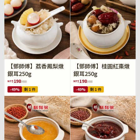
【鄧師傅】荔香鳳梨燉
【鄧師傅】桂圓紅棗燉
銀耳250g
銀耳250g
198
198
NT$
NT$
388
388
-49%
剩 1 件
-49%
剩 1 件