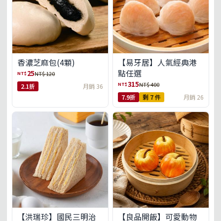
【易牙居】人氣經典港
香濃芝麻包(4顆)
點任選
25
NT$
NT$ 120
315
NT$
NT$ 400
2.1折
月銷 36
7.9折
剩 7 件
月銷 26
【洪瑞珍】國民三明治
【良品開飯】可愛動物