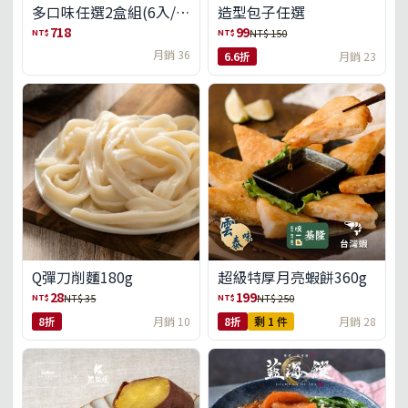
多口味任選2盒組(6入/
造型包子任選
盒)(免運)
718
99
NT$
NT$
NT$ 150
月銷 36
6.6折
月銷 23
Q彈刀削麵180g
超級特厚月亮蝦餅360g
28
199
NT$
NT$
NT$ 35
NT$ 250
8折
月銷 10
8折
剩 1 件
月銷 28