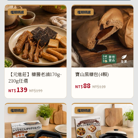
檔期精選
檔期精選
【元進莊】糖醬老滷170g-
寶山黑糖包(4顆)
210g任選
88
NT$
NT$128
139
NT$
NT$199
檔期精選
檔期精選