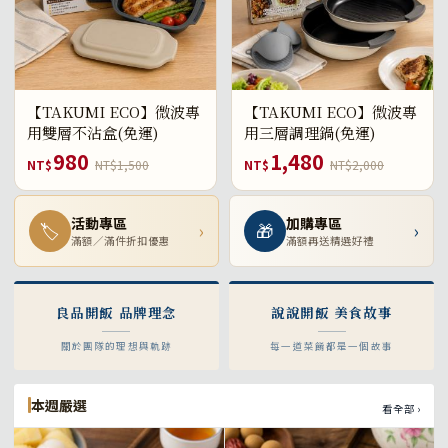
【TAKUMI ECO】微波專
【TAKUMI ECO】微波專
用雙層不沾盒(免運)
用三層調理鍋(免運)
980
1,480
NT$
NT$1,500
NT$
NT$2,000
活動專區
加購專區
🏷
›
🎁
›
滿額／滿件折扣優惠
滿額再送精選好禮
良品開飯 品牌理念
說說開飯 美食故事
關於團隊的理想與軌跡
每一道菜餚都是一個故事
本週嚴選
看全部 ›