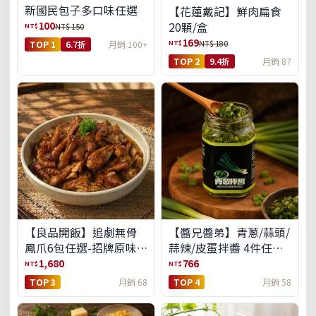
新國民包子多口味任選
【花蓮戴記】鮮肉扁食
100
20顆/盒
NT$
NT$ 150
169
NT$
NT$ 180
TOP 1
6.7折
月銷 100+
TOP 2
9.4折
月銷 87
【良品開飯】追劇無骨
【醬兄醬弟】青蔥/蒜頭/
鳳爪6包任選-招牌原味/
蒜辣/皮蛋拌醬 4件任選
濃濃蒜香/過癮麻辣(免運
(免運組)
1,680
766
NT$
NT$
組)
TOP 3
月銷 68
TOP 4
月銷 58