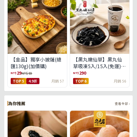
【金品】獨享小披薩(總
【黑丸嫩仙草】黑丸仙
匯130g)(加價購)
草吸凍5入/15入(免運)
(預購中8/14出貨)
29
290
NT$
NT$
NT$ 59
TOP 5
4.9折
月銷 57
TOP 6
月銷 56
為你推薦
查看全部 ›