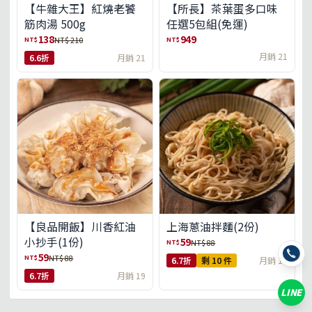
【牛雜大王】紅燒老饕
【所長】茶葉蛋多口味
筋肉湯 500g
任選5包組(免運)
138
949
NT$
NT$
NT$ 210
月銷 21
6.6折
月銷 21
【良品開飯】川香紅油
上海蔥油拌麵(2份)
小抄手(1份)
59
NT$
NT$ 88
59
NT$
NT$ 88
6.7折
剩 10 件
月銷 18
6.7折
月銷 19
LINE