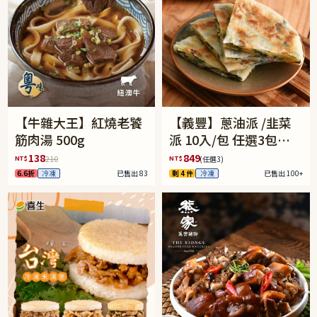
【牛雜大王】紅燒老饕
【義豐】蔥油派 /韭菜
筋肉湯 500g
派 10入/包 任選3包組
(免運)
138
849
NT$
NT$
210
(任選3)
6.6折
冷凍
已售出 83
剩 4 件
冷凍
已售出 100+