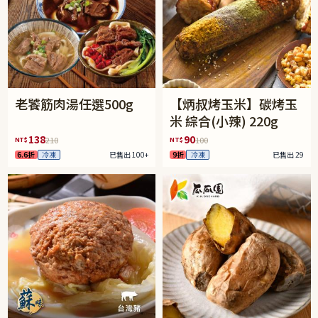
老饕筋肉湯任選500g
【炳叔烤玉米】碳烤玉
米 綜合(小辣) 220g
138
90
NT$
NT$
210
100
6.6折
冷凍
已售出 100+
9折
冷凍
已售出 29