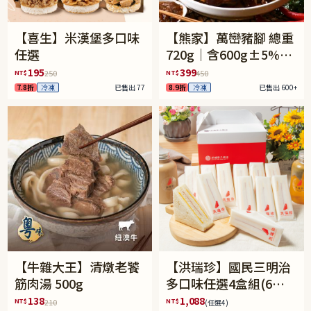
【喜生】米漢堡多口味
【熊家】萬巒豬腳 總重
任選
720g｜含600g±5%豬
腳含骨+120g醬包
195
399
NT$
NT$
250
450
7.8折
冷凍
已售出 77
8.9折
冷凍
已售出 600+
【牛雜大王】清燉老饕
【洪瑞珍】國民三明治
筋肉湯 500g
多口味任選4盒組(6入/
盒)(免運)
138
1,088
NT$
NT$
210
(任選4)