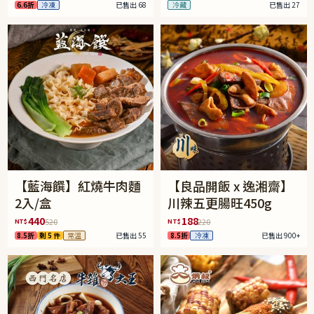
6.6折
冷凍
已售出 68
冷藏
已售出 27
【藍海饌】紅燒牛肉麵
【良品開飯 x 逸湘齋】
2入/盒
川辣五更腸旺450g
440
188
NT$
NT$
520
220
8.5折
剩 5 件
常溫
已售出 55
8.5折
冷凍
已售出 900+