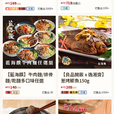
盒)(免運)
718
169
NT$
(任選2)
NT$
180
冷藏
已售出 100+
🔥 TOP 3
9.4折
冷凍
已售出 5000+
【藍海饌】牛肉麵/排骨
【良品開飯 x 逸湘齋】
麵/乾麵多口味任選
蔥烤鯽魚150g
140
208
NT$
NT$
200
250
7折
常溫
已售出 30
8.3折
剩 5 件
冷凍
已售出 1000+