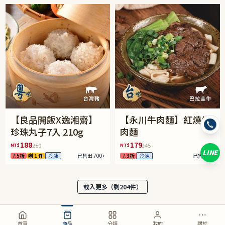
【良品開飯X逸湘齋】
【永川牛肉麵】紅燒牛
珍珠丸子7入 210g
肉麵
188
179
NT$
NT$
250
245
LINE
7.5折
剩 1 件
冷凍
已售出 700+
7.3折
冷凍
已售出 86
載入更多（剩
204
件）
首頁
商品
分類
我的
關於