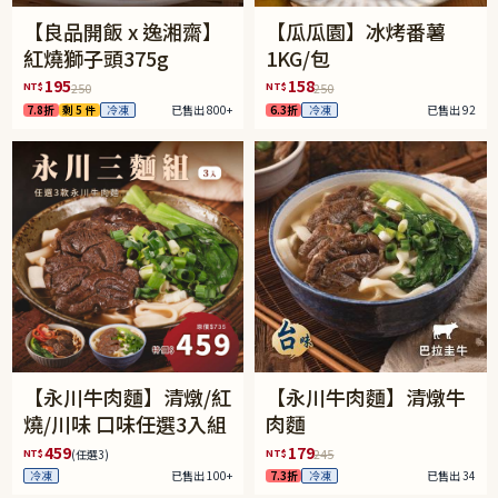
【良品開飯 x 逸湘齋】
【瓜瓜園】冰烤番薯
紅燒獅子頭375g
1KG/包
195
158
NT$
NT$
250
250
7.8折
剩 5 件
冷凍
已售出 800+
6.3折
冷凍
已售出 92
【永川牛肉麵】清燉/紅
【永川牛肉麵】清燉牛
燒/川味 口味任選3入組
肉麵
459
179
NT$
NT$
245
(任選3)
冷凍
已售出 100+
7.3折
冷凍
已售出 34