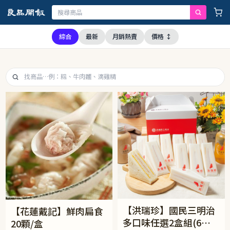
游供應商均未採用問題油品，請安心購買食用
綜合
最新
月銷熱賣
價格 ↕
【洪瑞珍】國民三明治
【花蓮戴記】鮮肉扁食
多口味任選2盒組(6入/
20顆/盒