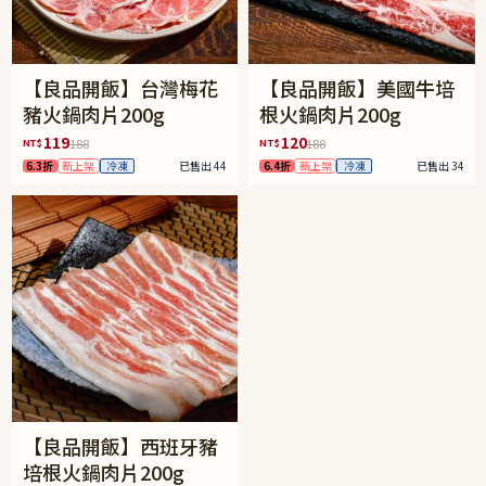
【良品開飯】台灣梅花
【良品開飯】美國牛培
豬火鍋肉片200g
根火鍋肉片200g
119
120
NT$
NT$
188
188
6.3折
新上架
冷凍
已售出 44
6.4折
新上架
冷凍
已售出 34
【良品開飯】西班牙豬
培根火鍋肉片200g