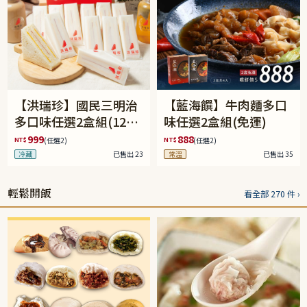
【洪瑞珍】國民三明治
【藍海饌】牛肉麵多口
多口味任選2盒組(12入/
味任選2盒組(免運)
盒)(免運)
999
888
NT$
NT$
(任選2)
(任選2)
冷藏
已售出 23
常溫
已售出 35
輕鬆開飯
看全部 270 件 ›