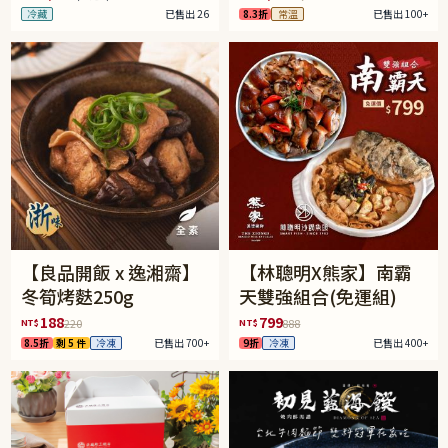
冷藏
已售出 26
8.3折
常溫
已售出 100+
【良品開飯 x 逸湘齋】
【林聰明X熊家】南霸
冬筍烤麩250g
天雙強組合(免運組)
188
799
NT$
NT$
220
888
8.5折
剩 5 件
冷凍
已售出 700+
9折
冷凍
已售出 400+