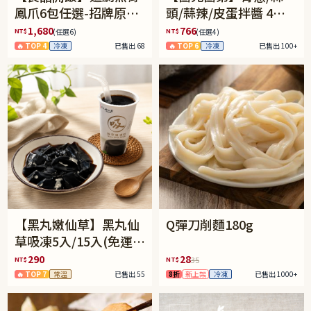
鳳爪6包任選-招牌原味/
頭/蒜辣/皮蛋拌醬 4件
濃濃蒜香/過癮麻辣(免
任選(免運組)
1,680
766
NT$
NT$
(任選6)
(任選4)
運組)
🔥 TOP 4
冷凍
已售出 68
🔥 TOP 6
冷凍
已售出 100+
【黑丸嫩仙草】黑丸仙
Q彈刀削麵180g
草吸凍5入/15入(免運)
(預購中8/14出貨)
290
28
NT$
NT$
35
🔥 TOP 7
常溫
已售出 55
8折
新上架
冷凍
已售出 1000+