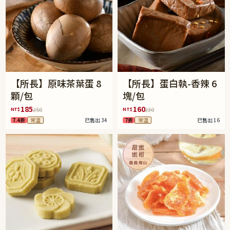
【所長】原味茶葉蛋 8
【所長】蛋白執-香辣 6
顆/包
塊/包
185
160
NT$
NT$
250
230
7.4折
常溫
已售出 34
7折
常溫
已售出 16