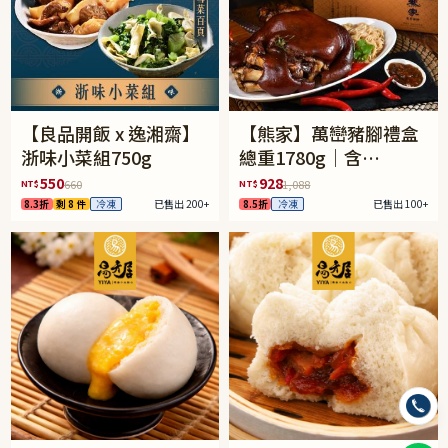
【良品開飯 x 逸湘齋】
【熊家】萬巒豬腳禮盒
浙味小菜組750g
總重1780g｜含
1340±5%豬腳含骨
550
928
NT$
NT$
660
1,088
+240g醬包+200g麵線
8.3折
剩 8 件
冷凍
已售出 200+
8.5折
冷凍
已售出 100+