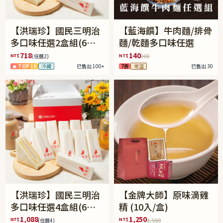
【洪瑞珍】國民三明治
【藍海饌】牛肉麵/排骨
多口味任選2盒組(6入/
麵/乾麵多口味任選
盒)(免運)
718
140
NT$
NT$
200
(任選2)
🔥 TOP 10
冷藏
已售出 100+
7折
常溫
已售出 30
【洪瑞珍】國民三明治
【金牌大師】原味滴雞
多口味任選4盒組(6入/
精 (10入/盒)
盒)(免運)
1,088
1,250
NT$
NT$
1,500
(任選4)