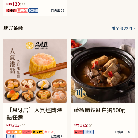
120
NT$
188
6.4折
新上架
冷凍
已售出 35
地方菜餚
看全部 22 件 ›
【易牙居】人氣經典港
藤椒麻辣紅白燙500g
點任選
315
125
NT$
NT$
400
200
🔥 TOP 9
7.9折
剩 7 件
新上架
6.3折
冷凍
已售出 300+
冷凍
已售出 45