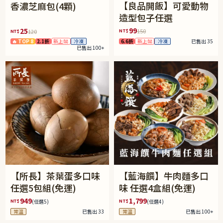
【良品開飯】可愛動物
香濃芝麻包(4顆)
造型包子任選
99
25
NT$
150
NT$
120
6.6折
新上架
冷凍
已售出 35
🔥 TOP 8
2.1折
新上架
冷凍
已售出 100+
【所長】茶葉蛋多口味
【藍海饌】牛肉麵多口
任選5包組(免運)
味 任選4盒組(免運)
949
1,799
NT$
NT$
(任選5)
(任選4)
常溫
已售出 33
常溫
已售出 100+