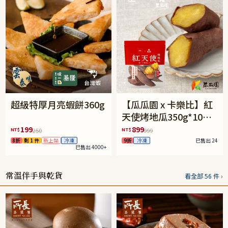
超級特厚月亮蝦餅360g
【瓜瓜園 x 卡樂比】紅
天使烤地瓜350g*10包
(免運組)
199
899
NT$
NT$
250
999
8折
剩 1 件
新上架
冷凍
9折
冷凍
已售出 24
已售出 4000+
常溫伴手與乾貨
看全部 56 件 ›