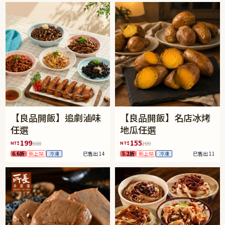
【良品開飯】追劇滷味
【良品開飯】名店冰烤
任選
地瓜任選
199
155
NT$
NT$
300
299
6.6折
新上架
冷凍
已售出 14
5.2折
新上架
冷凍
已售出 11