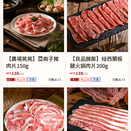
【農場晃晃】亞麻子豬
【良品開飯】紐西蘭板
肉片150g
腱火鍋肉片200g
120
138
NT$
NT$
160
220
7.5折
新上架
冷凍
已售出 15
6.3折
新上架
冷凍
已售出 33