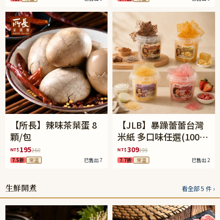
【所長】辣味茶葉蛋 8
【JLB】暴躁蕾蕾台灣
顆/包
米紙 多口味任選(100g/
罐)
195
309
NT$
NT$
260
399
7.5折
常溫
已售出 7
7.7折
常溫
已售出 2
生鮮開煮
看全部 5 件 ›