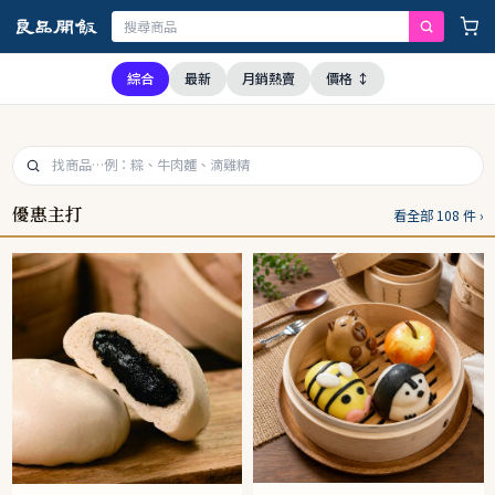
上游供應商均未採用問題油品，請安心購買食用
綜合
最新
月銷熱賣
價格 ↕
優惠主打
看全部 108 件 ›