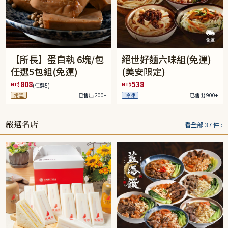
【所長】蛋白執 6塊/包
絕世好麵六味組(免運)
任選5包組(免運)
(美安限定)
808
538
NT$
NT$
(任選5)
常溫
已售出 200+
冷凍
已售出 900+
嚴選名店
看全部 37 件 ›