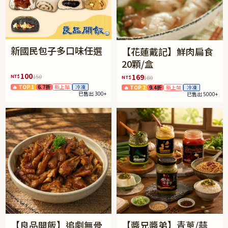
新國民包子多口味任選
【花蓮戴記】鮮肉扁食
20顆/盒
100
169
NT$
150
NT$
180
🔥 TOP 1
6.7折
新上架
冷凍
🔥 TOP 2
9.4折
新上架
冷凍
已售出 300+
已售出 5000+
【良品開飯】追劇無骨
【醬兄醬弟】青蔥/蒜