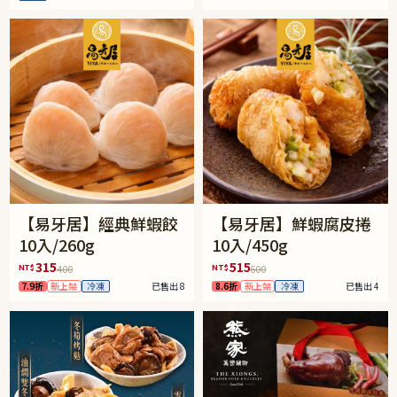
【易牙居】經典鮮蝦餃
【易牙居】鮮蝦腐皮捲
10入/260g
10入/450g
315
515
NT$
NT$
400
600
7.9折
新上架
冷凍
已售出 8
8.6折
新上架
冷凍
已售出 4