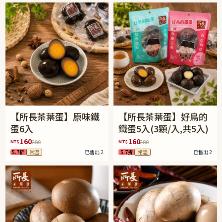
【所長茶葉蛋】原味鐵
【所長茶葉蛋】好鳥的
蛋6入
鐵蛋5入(3顆/入,共5入)
160
160
NT$
NT$
280
280
5.7折
常溫
已售出 2
5.7折
常溫
已售出 2