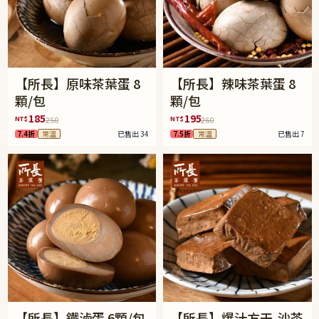
【所長】原味茶葉蛋 8
【所長】辣味茶葉蛋 8
顆/包
顆/包
185
195
NT$
NT$
250
260
7.4折
常溫
已售出 34
7.5折
常溫
已售出 7
【所長】鐵滷蛋 6顆/包
【所長】爆汁方干-沙茶