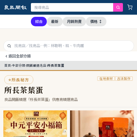
，本公司全品項與上游供應商均未採用問題油品，請安心購買食用
綜合
最新
月銷熱賣
價格 ↕
返回全部分類
首頁
›
全部分類
›
開飯嚴選名店
›
所長茶葉蛋
在地食材
古法製作
⭐
所長秘方
所長茶葉蛋
良品開飯精選「所長茶葉蛋」供應商精選商品