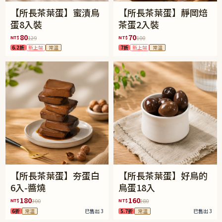
【所長茶葉蛋】蜜漬鳥
【所長茶葉蛋】靜岡焙
蛋8入裝
茶蛋2入裝
80
70
NT$
NT$
129
100
6.2折
新上架
常溫
7折
新上架
常溫
【所長茶葉蛋】夯蛋白
【所長茶葉蛋】好鳥的
6入-醬燒
鳥蛋18入
180
160
NT$
NT$
300
280
6折
常溫
已售出 3
5.7折
常溫
已售出 3