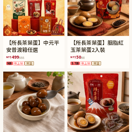
【所長茶葉蛋】中元平
【所長茶葉蛋】胭脂紅
安普渡箱任選
玉茶葉蛋2入裝
499
50
NT$
NT$
555
88
9折
新上架
常溫
5.7折
新上架
常溫