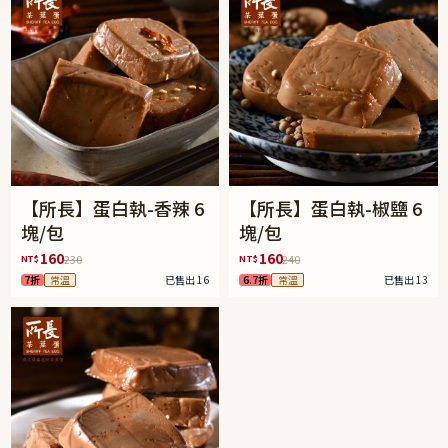
【所長】蛋白執-香辣 6
【所長】蛋白執-椒鹽 6
塊/包
塊/包
160
160
NT$
NT$
230
240
7折
常溫
已售出 16
6.7折
常溫
已售出 13