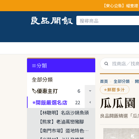
【安心公告】經查證，本
分類
全部分類
首頁
›
全部分類
›
開
⭐
鮮甜多汁
優惠主打
6
🏷
瓜瓜園
開飯嚴選名店
22
⭐
【林聰明】名店沙鍋魚頭
良品開飯精選「瓜
【熊家】老滷萬巒豬腳
【南門市場】道地特色菜餚