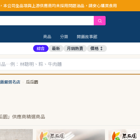
公司全品項與上游供應商均未採用問題油品，請安心購買食用
商品
分類
開飯故事館
綜合
最新
月銷熱賣
價格 ↕
飯嚴選名店
›
瓜瓜園
瓜園」供應商精選商品