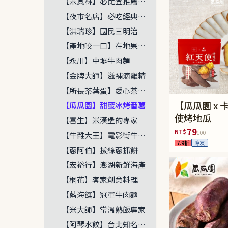
【米其林】必比登推薦名單
【夜市名店】必吃經典美味
【洪瑞珍】國民三明治
【產地咬一口】在地果物漁穫
【永川】中壢牛肉麵
【金牌大師】滋補滴雞精
【所長茶葉蛋】愛心茶葉蛋
【瓜瓜園 x
【瓜瓜園】甜蜜冰烤番薯
使烤地瓜
【喜生】米漢堡的專家
79
NT$
100
【牛雜大王】電影街牛肉麵
7.9折
冷凍
【蔥阿伯】拔絲蔥抓餅
【宏裕行】澎湖新鮮海產
【桐花】客家創意料理
【藍海饌】冠軍牛肉麵
【米大師】常溫熟飯專家
【阿琴水餃】台北知名水餃