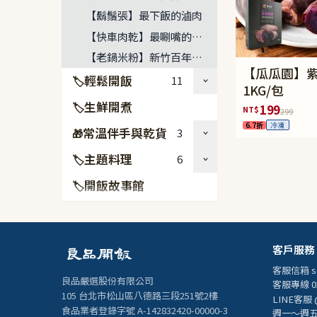
【鬍鬚張】最下飯的滷肉
【快車肉乾】最唰嘴的豬肉乾
【老鍋米粉】新竹百年米粉好味
【瓜瓜園】
輕鬆開飯
11
🏷
1KG/包
生鮮開煮
🏷
199
NT$
299
6.7折
冷凍
常溫伴手與乾貨
3
🎁
主題料理
6
🏷
開飯故事館
🏷
客戶服務
客服信箱
s
良品嚴選股份有限公司
客服專線 02
105 台北市松山區八德路三段251號2樓
LINE客服 
食品業者登錄字號 A-142832420-00000-3
週一～週五 1