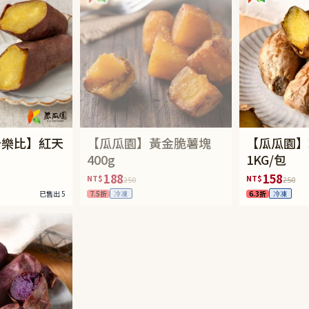
 卡樂比】紅天
【瓜瓜園】黃金脆薯塊
【瓜瓜園】
400g
1KG/包
188
158
NT$
NT$
250
250
已售出 5
7.5折
6.3折
冷凍
冷凍