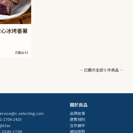
紫心冰烤番薯
已售出 42
— 已顯示全部 5 件商品 —
關於良品
ervice@x-selecting.com
品牌故事
-2709-2420
運費規則
@kfan
合作夥伴
0:00–17:00
網站條款