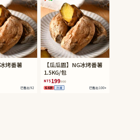
冰烤番薯
【瓜瓜園】NG冰烤番薯
1.5KG/包
199
NT$
300
已售出 92
6.6折
已售出 100+
冷凍