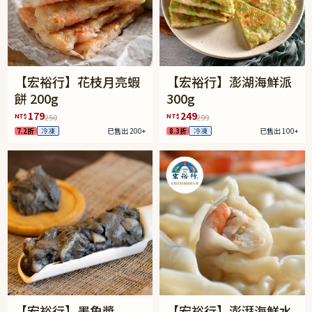
【宏裕行】花枝月亮蝦
【宏裕行】澎湖海鮮派
餅 200g
300g
179
249
NT$
NT$
250
299
7.2折
冷凍
已售出 200+
8.3折
冷凍
已售出 100+
【宏裕行】墨魚漿
【宏裕行】澎湃海鮮水