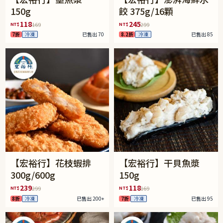
150g
餃 375g/16顆
118
245
NT$
NT$
169
299
7折
冷凍
已售出 70
8.2折
冷凍
已售出 85
【宏裕行】花枝蝦排
【宏裕行】干貝魚漿
300g/600g
150g
239
118
NT$
NT$
299
169
8折
冷凍
已售出 200+
7折
冷凍
已售出 95