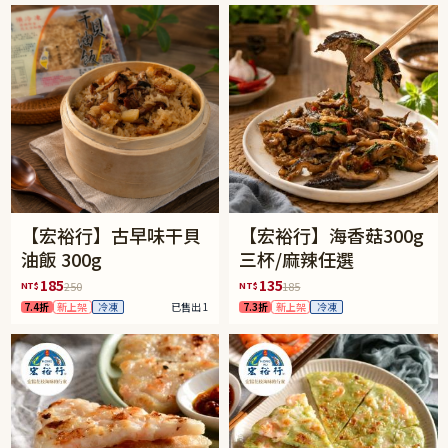
【宏裕行】古早味干貝
【宏裕行】海香菇300g
油飯 300g
三杯/麻辣任選
185
135
NT$
NT$
250
185
7.4折
新上架
冷凍
已售出 1
7.3折
新上架
冷凍