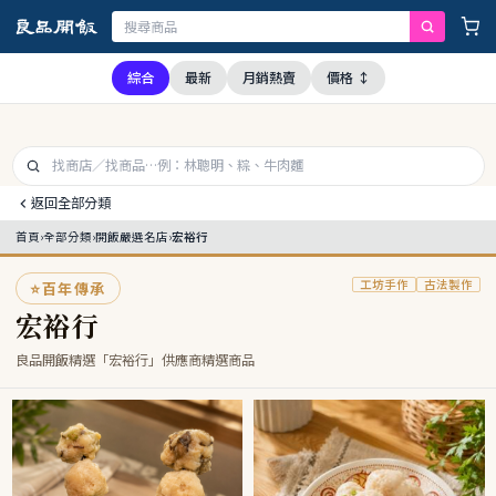
，本公司全品項與上游供應商均未採用問題油品，請安心購買食用
綜合
最新
月銷熱賣
價格 ↕
返回全部分類
首頁
›
全部分類
›
開飯嚴選名店
›
宏裕行
工坊手作
古法製作
⭐
百年傳承
宏裕行
良品開飯精選「宏裕行」供應商精選商品