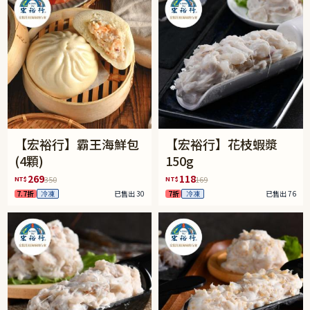
【宏裕行】霸王海鮮包
【宏裕行】花枝蝦漿
(4顆)
150g
269
118
NT$
NT$
350
169
7.7折
冷凍
已售出 30
7折
冷凍
已售出 76