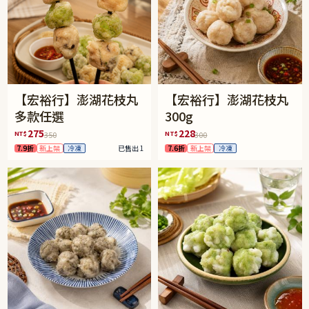
【宏裕行】澎湖花枝丸
【宏裕行】澎湖花枝丸
多款任選
300g
275
228
NT$
NT$
350
300
7.9折
新上架
冷凍
已售出 1
7.6折
新上架
冷凍