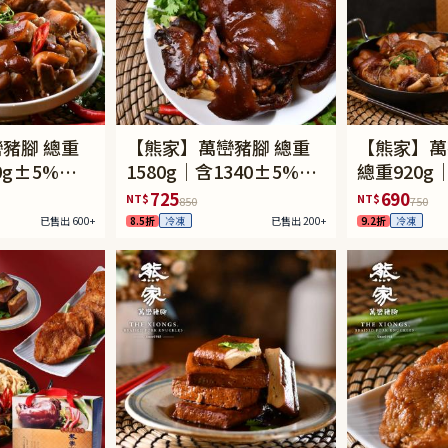
豬腳 總重
【熊家】萬巒豬腳 總重
【熊家】萬
0g±5%豬
1580g｜含1340±5%豬
總重920g
g醬包
腳含骨+240g醬包
600g±5
725
690
NT$
NT$
850
750
+120g醬包
已售出 600+
8.5折
已售出 200+
9.2折
冷凍
冷凍