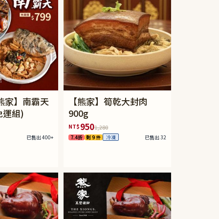
熊家】南霸天
【熊家】筍乾大封肉
免運組)
900g
950
NT$
1,280
已售出 400+
7.4折
剩 9 件
已售出 32
冷凍