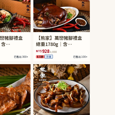
巒豬腳禮盒
【熊家】萬巒豬腳禮盒
｜含
總重1780g｜含
%豬腳含骨
1340±5%豬腳含骨
928
NT$
1,088
+200g麵線
+240g醬包+200g麵線
已售出 300+
8.5折
已售出 100+
冷凍