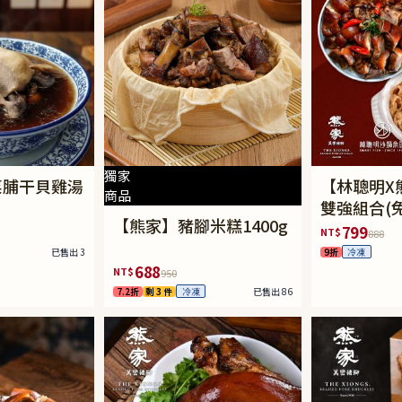
獨家
菜脯干貝雞湯
【林聰明X
商品
雙強組合(
【熊家】豬腳米糕1400g
799
NT$
888
已售出 3
9折
冷凍
688
NT$
950
7.2折
剩 3 件
已售出 86
冷凍