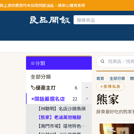
應商均未採用問題油品，請安心購買食用
分類
全部分類
首頁
›
全部分類
›
開
⭐
家傳私房
優惠主打
6
🏷
熊家
開飯嚴選名店
22
⭐
【林聰明】名店沙鍋魚頭
屏東最好吃的熊家
【熊家】老滷萬巒豬腳
【南門市場】道地特色菜餚