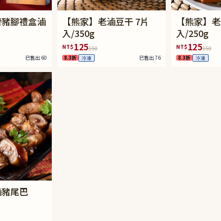
巒豬腳禮盒滷
【熊家】老滷豆干 7片
【熊家】老
入/350g
入/250g
125
125
NT$
NT$
150
150
已售出 60
8.3折
已售出 76
8.3折
冷凍
冷凍
滷豬尾巴