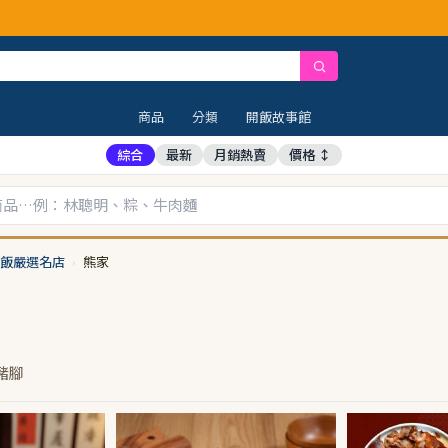
商品
分類
開飯故事館
綜合
最新
月銷熱賣
價格 ↕
飯嚴選名店
›
熊家
豬腳