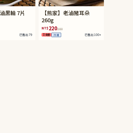
滷黑輪 7片
【熊家】老滷豬耳朵
260g
220
NT$
280
已售出 79
7.9折
已售出 100+
冷凍