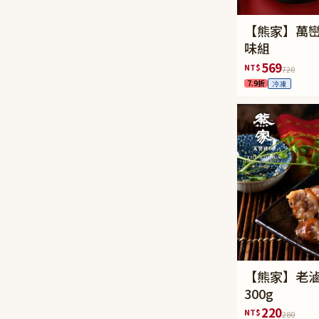
【熊家】萬
味組
569
NT$
720
7.9折
冷凍
【熊家】老
300g
220
NT$
280