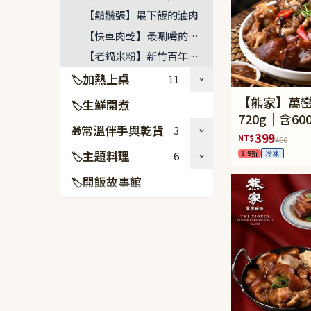
【鬍鬚張】最下飯的滷肉
【快車肉乾】最唰嘴的豬肉乾
【老鍋米粉】新竹百年米粉好味
加熱上桌
11
🏷
【熊家】萬巒
生鮮開煮
🏷
720g｜含60
常溫伴手與乾貨
3
🎁
腳含骨+120
399
NT$
450
主題料理
8.9折
冷凍
6
🏷
開飯故事館
🏷