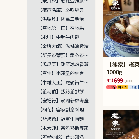
【米其林】必比登推薦名單
【夜市名店】必吃經典美味
【洪瑞珍】國民三明治
【產地咬一口】在地果物漁穫
【永川】中壢牛肉麵
【金牌大師】滋補滴雞精
【所長茶葉蛋】愛心茶葉蛋
【熊家】老
【瓜瓜園】甜蜜冰烤番薯
1000g
【喜生】米漢堡的專家
699
NT$
1,800
【牛雜大王】電影街牛肉麵
3.9折
剩 2 件
冷凍
【蔥阿伯】拔絲蔥抓餅
【宏裕行】澎湖新鮮海產
【桐花】客家創意料理
【藍海饌】冠軍牛肉麵
【米大師】常溫熟飯專家
【阿琴水餃】台北知名水餃