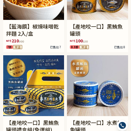
【藍海饌】椒燥味噌乾
【產地咬一口】黑鮪魚
拌麵 2入/盒
罐頭
210
100
NT$
NT$
300
120
7折
常溫
已售出 7
8.3折
常溫
已售出 8
【產地咬一口】黑鮪魚
【產地咬一口】水煮鮪
罐頭禮盒組(免運組)
魚罐頭