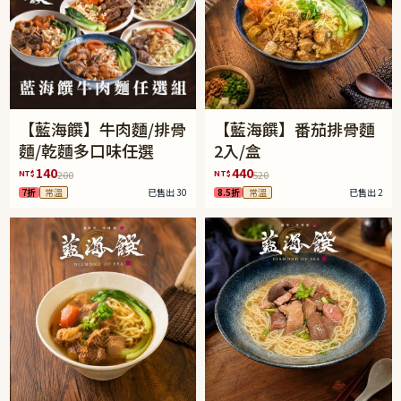
【藍海饌】牛肉麵/排骨
【藍海饌】番茄排骨麵
麵/乾麵多口味任選
2入/盒
140
440
NT$
NT$
200
520
7折
常溫
已售出 30
8.5折
常溫
已售出 2