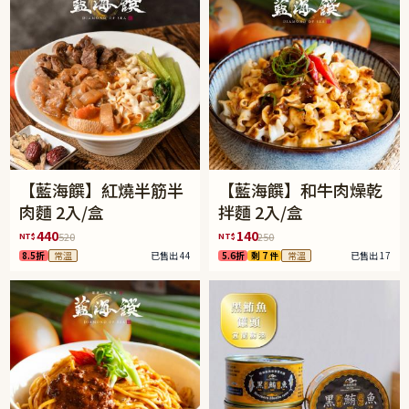
【藍海饌】紅燒半筋半
【藍海饌】和牛肉燥乾
肉麵 2入/盒
拌麵 2入/盒
440
140
NT$
NT$
520
250
8.5折
常溫
已售出 44
5.6折
剩 7 件
常溫
已售出 17