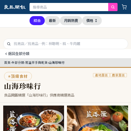
本公司全品項與上游供應商均未採用問題油品，請安心購買食用
綜合
最新
月銷熱賣
價格 ↕
返回全部分類
首頁
›
全部分類
›
常溫伴手與乾貨
›
山海珍味行
產地直送
農家直送
⭐
頂級食材
山海珍味行
良品開飯精選「山海珍味行」供應商精選商品