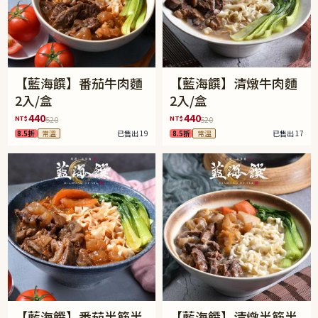
【藍海饌】番茄牛肉麵
【藍海饌】清燉牛肉麵
2入/盒
2入/盒
440
440
NT$
NT$
520
520
8.5折
常溫
已售出 19
8.5折
常溫
已售出 17
【藍海饌】番茄半筋半
【藍海饌】清燉半筋半