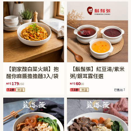
【劉家酸白菜火鍋】抱
【鬍鬚張】紅豆湯/紫米
醒你麻醬擔擔麵3入/袋
粥/銀耳露任選
179
60
NT$
NT$
250
80
7.2折
常溫
7.5折
常溫
已售出 7