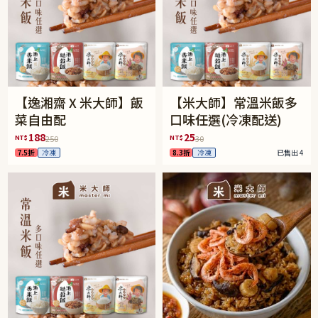
【逸湘齋 X 米大師】飯
【米大師】常溫米飯多
菜自由配
口味任選(冷凍配送)
188
25
NT$
NT$
250
30
7.5折
冷凍
8.3折
冷凍
已售出 4