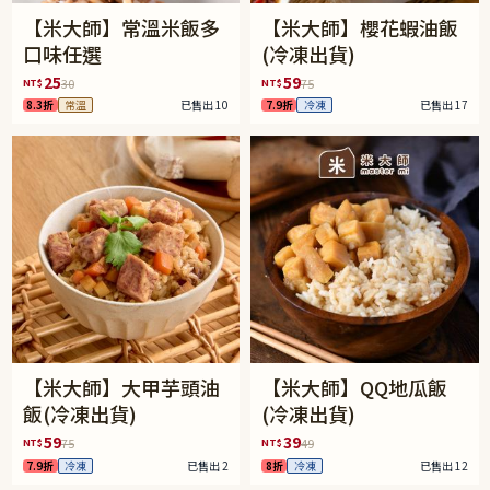
【米大師】常溫米飯多
【米大師】櫻花蝦油飯
口味任選
(冷凍出貨)
25
59
NT$
NT$
30
75
8.3折
常溫
已售出 10
7.9折
冷凍
已售出 17
【米大師】大甲芋頭油
【米大師】QQ地瓜飯
飯(冷凍出貨)
(冷凍出貨)
59
39
NT$
NT$
75
49
7.9折
冷凍
已售出 2
8折
冷凍
已售出 12