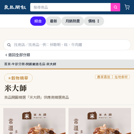
證，本公司全品項與上游供應商均未採用問題油品，請安心購買食用
綜合
最新
月銷熱賣
價格 ↕
返回全部分類
首頁
›
全部分類
›
開飯嚴選名店
›
米大師
農家直送
在地食材
⭐
穀物精華
米大師
良品開飯精選「米大師」供應商精選商品