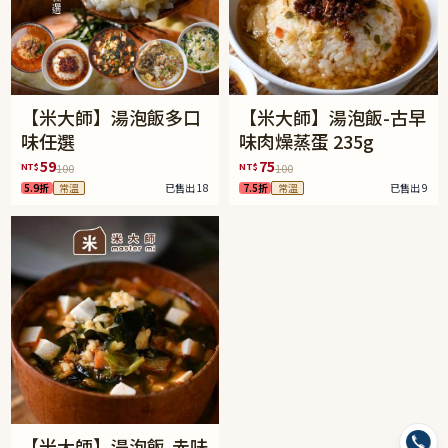
【米大師】湯泡飯多口
【米大師】湯泡飯-古早
味任選
味肉燥蒸蛋 235g
59
75
NT$
NT$
100
100
5.9折
常溫
已售出 18
7.5折
常溫
已售出 9
【米大師】湯泡飯-赤味