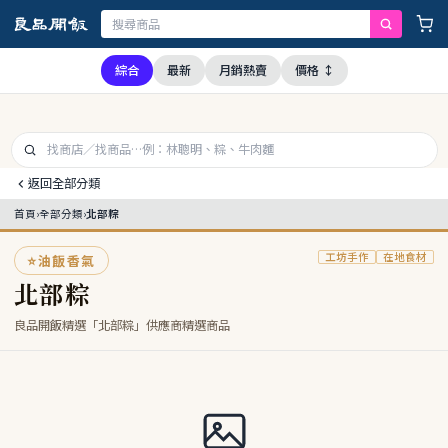
經查證，本公司全品項與上游供應商均未採用問題油品，請安心購買食用
綜合
最新
月銷熱賣
價格 ↕
返回全部分類
首頁
›
全部分類
›
北部粽
工坊手作
在地食材
⭐
油飯香氣
北部粽
良品開飯精選「北部粽」供應商精選商品