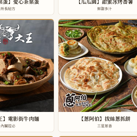
葉蛋】愛心茶葉蛋
【瓜瓜園】甜蜜冰烤番薯
所長秘方
鮮甜多汁
王】電影街牛肉麵
【蔥阿伯】拔絲蔥抓餅
內臟控必
三星蔥香