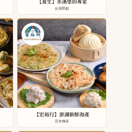
【喜生】米漢堡的專家
台灣原創
【宏裕行】澎湖新鮮海產
百年傳承