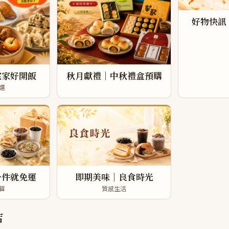
好物快訊
宅家好開飯
秋月獻禮｜中秋禮盒預購
選
一件就免運
即期美味｜良食時光
算
質感生活
店