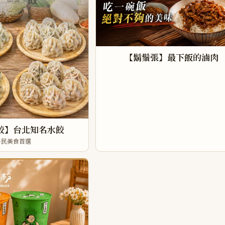
【鬍鬚張】最下飯的滷肉
餃】台北知名水餃
平民美食首選