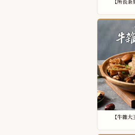
【所長茶
【牛雜大