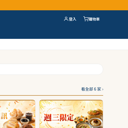
登入
購物車
看全部 6 家 ›