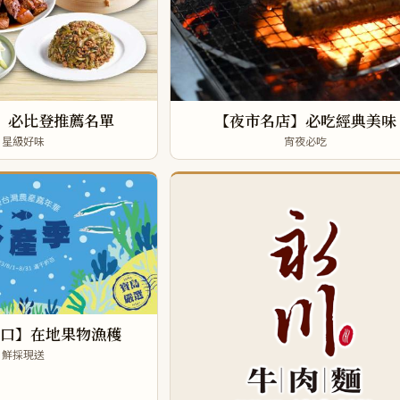
】必比登推薦名單
【夜市名店】必吃經典美味
星級好味
宵夜必吃
口】在地果物漁穫
鮮採現送