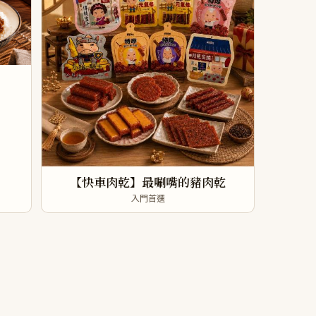
【快車肉乾】最唰嘴的豬肉乾
入門首選