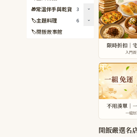
常溫伴手與乾貨
3
🎁
主題料理
6
🏷
開飯故事館
🏷
限時折扣｜
入門首
不用湊單｜
一組划
開飯嚴選名