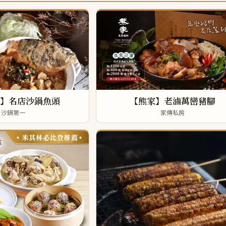
】名店沙鍋魚頭
【熊家】老滷萬巒豬腳
沙鍋第一
家傳私房