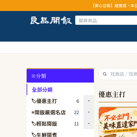
【安心公告】經查證，本公司全品項與上游供應
分類
全部分類
優惠主打
優惠主打
6
🏷
開飯嚴選名店
22
⭐
輕鬆開飯
11
🏷
生鮮開煮
🏷