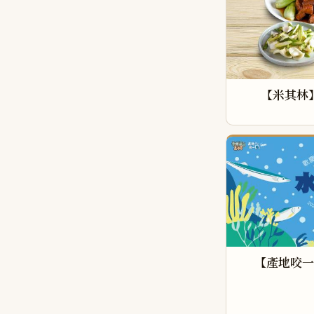
【米其林
【產地咬一