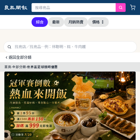
經查證，本公司全品項與上游供應商均未採用問題油品，請安心購買食用
綜合
最新
月銷熱賣
價格 ↕
返回全部分類
首頁
›
全部分類
›
世界盃足球限時優惠