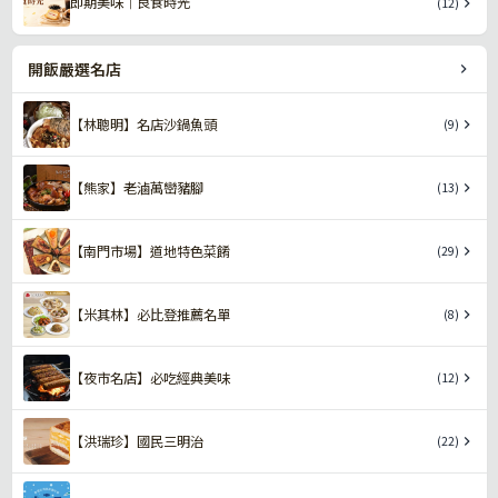
即期美味｜良食時光
(12)
開飯嚴選名店
【林聰明】名店沙鍋魚頭
(9)
【熊家】老滷萬巒豬腳
(13)
【南門市場】道地特色菜餚
(29)
【米其林】必比登推薦名單
(8)
【夜市名店】必吃經典美味
(12)
【洪瑞珍】國民三明治
(22)