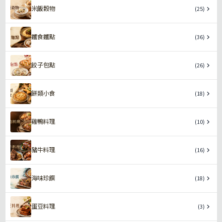
米飯穀物
(25)
麵食麵點
(36)
餃子包點
(26)
餅類小食
(18)
雞鴨料理
(10)
豬牛料理
(16)
海味珍饌
(18)
蛋豆料理
(3)