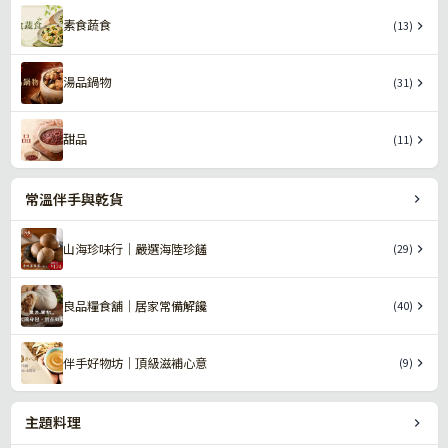
素食蔬食
(13)
湯品鍋物
(31)
甜品
(11)
常溫伴手與乾貨
山海珍味行｜嚴選海陸珍饈
(29)
良品糧食舖｜居家常備解饞
(40)
伴手好物坊｜頂級滋補心意
(9)
主題料理