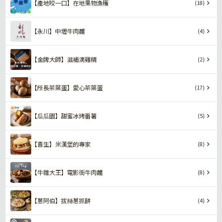
【產地咬一口】在地果物漁穫
(18)
【永川】中壢牛肉麵
(4)
【金牌大師】滋補滴雞精
(2)
【所長茶葉蛋】愛心茶葉蛋
(17)
【瓜瓜園】甜蜜冰烤番薯
(5)
【喜生】米漢堡的專家
(8)
【牛雜大王】電影街牛肉麵
(8)
【蔥阿伯】拔絲蔥抓餅
(4)