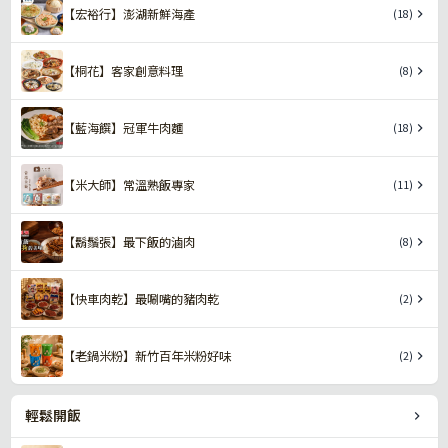
【宏裕行】澎湖新鮮海產
(18)
【桐花】客家創意料理
(8)
【藍海饌】冠軍牛肉麵
(18)
【米大師】常溫熟飯專家
(11)
【鬍鬚張】最下飯的滷肉
(8)
【快車肉乾】最唰嘴的豬肉乾
(2)
【老鍋米粉】新竹百年米粉好味
(2)
輕鬆開飯