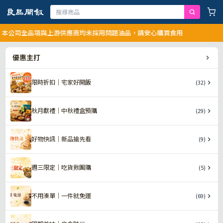
本公司全品項與上游供應商均未採用問題油品，請安心購買食用
優惠主打
限時折扣｜宅家好開飯
(32)
秋月獻禮｜中秋禮盒預購
(29)
好物快訊｜新品搶先看
(9)
週三限定｜吃貨揪團購
(5)
不用湊單｜一件就免運
(69)